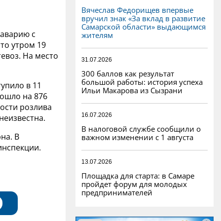
Вячеслав Федорищев впервые
вручил знак «За вклад в развитие
Самарской области» выдающимся
аварию с
жителям
то утром 19
евоз. На место
31.07.2026
300 баллов как результат
большой работы: история успеха
упило в 11
Ильи Макарова из Сызрани
зошло на 876
ности розлива
16.07.2026
неизвестна.
В налоговой службе сообщили о
на. В
важном изменении с 1 августа
инспекции.
13.07.2026
Площадка для старта: в Самаре
пройдет форум для молодых
предпринимателей