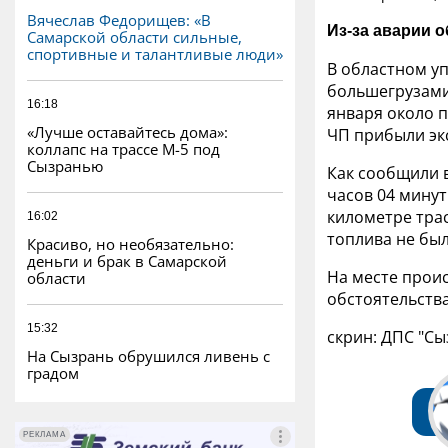
Вячеслав Федорищев: «В
Из-за аварии 
Самарской области сильные,
спортивные и талантливые люди»
В областном у
большегрузами
16:18
января около п
«Лучше оставайтесь дома»:
ЧП прибыли эк
коллапс на трассе М-5 под
Сызранью
Как сообщили 
часов 04 минут
километре трас
16:02
топлива не был
Красиво, но необязательно:
деньги и брак в Самарской
На месте прои
области
обстоятельств
15:32
скрин: ДПС "Сы
На Сызрань обрушился ливень с
градом
РЕКЛАМА
РЕКЛАМА