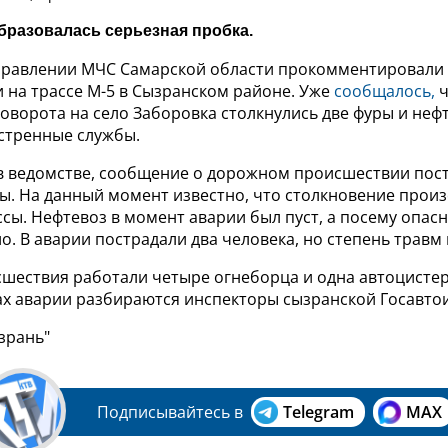
образовалась серьезная пробка.
правлении МЧС Самарской области прокомментировали 
 на трассе М-5 в Сызранском районе. Уже
сообщалось,
ч
оворота на село Заборовка столкнулись две фуры и нефт
стренные службы.
в ведомстве, сообщение о дорожном происшествии пост
ы. На данный момент известно, что столкновение прои
сы. Нефтевоз в момент аварии был пуст, а посему опас
о. В аварии пострадали два человека, но степень травм 
сшествия работали
четыре огнеборца и одна автоцистер
ах аварии разбираются инспекторы сызранской Госавто
зрань"
Подписывайтесь в
Telegram
MAX