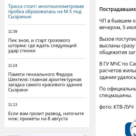
Трасса стоит: многокилометровая
Пострадавших 
пробка образовалась на М-5 под
Сызранью
ЧП в бывшем о
вечером, 5 ию
11:39
Вызов поступил
Пик зноя, и старт грозового
шторма: где ждать следующий
высланы сразу
удар стихии
общежития заг
В ГУ МЧС по Са
11:24
расчетов жиль
Памяти гениального Федора
здании удалось
Шехтеля: главная архитектурная
загадка самого красивого здания
По официальны
Сызрани
спецмашины.
11:13
фото: КТВ-ЛУЧ
Если вам грозит развод, наточите
нож: приметы на 8 августа