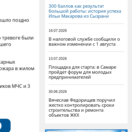
300 баллов как результат
большой работы: история успеха
Ильи Макарова из Сызрани
ошло поздно
16.07.2026
о тревоге были
В налоговой службе сообщили о
важном изменении с 1 августа
вшего
13.07.2026
жарных
Площадка для старта: в Самаре
пожара в жилом
пройдет форум для молодых
предпринимателей
иков МЧС и 3
30.06.2026
Вячеслав Федорищев поручил
жестко контролировать сроки
строительства и ремонта
объектов ЖКХ