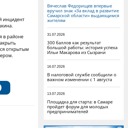
Вячеслав Федорищев впервые
вручил знак «За вклад в развитие
Самарской области» выдающимся
й инцидент
жителям
шкина.
31.07.2026
я в районе
300 баллов как результат
закрыть
большой работы: история успеха
лся открытым
Ильи Макарова из Сызрани
ьером.
16.07.2026
В налоговой службе сообщили о
важном изменении с 1 августа
13.07.2026
Площадка для старта: в Самаре
пройдет форум для молодых
предпринимателей