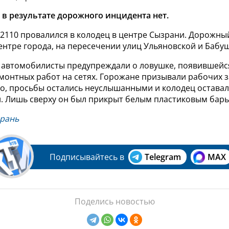
в результате дорожного инцидента нет.
-2110 провалился в колодец в центре Сызрани. Дорожны
ентре города, на пересечении улиц Ульяновской и Бабу
 автомобилисты предупреждали о ловушке, появившейс
монтных работ на сетях. Горожане призывали рабочих 
ко, просьбы остались неуслышанными и колодец остава
й. Лишь сверху он был прикрыт белым пластиковым бар
рань
Подписывайтесь в
Telegram
MAX
Поделись новостью