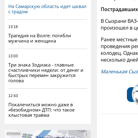
На Самарскую область идет шквал
Пострадавших 
с градом
В Сызрани ВАЗ
произошел в ц
13:16
Трагедия на Волге: погибли
Ранее местные
мужчина и женщина
проведения ре
колодец. Одна
13:03
несколько дне
Три знака Зодиака - главные
счастливчики недели: от денег и
Маленькая Сыз
быстрых перемен закружится
голова
12:43
Покалечиться можно даже в
«безобидном» ДТП: что такое
хлыстовая травма
РЕКЛАМА
РЕКЛАМА