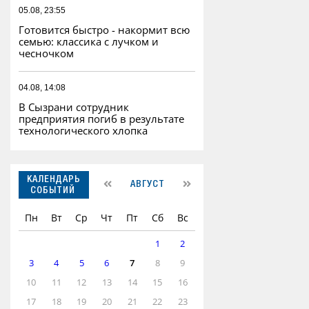
05.08, 23:55
Готовится быстро - накормит всю
семью: классика с лучком и
чесночком
04.08, 14:08
В Сызрани сотрудник
предприятия погиб в результате
технологического хлопка
КАЛЕНДАРЬ
АВГУСТ
СОБЫТИЙ
Пн
Вт
Ср
Чт
Пт
Сб
Вс
1
2
3
4
5
6
7
8
9
10
11
12
13
14
15
16
17
18
19
20
21
22
23