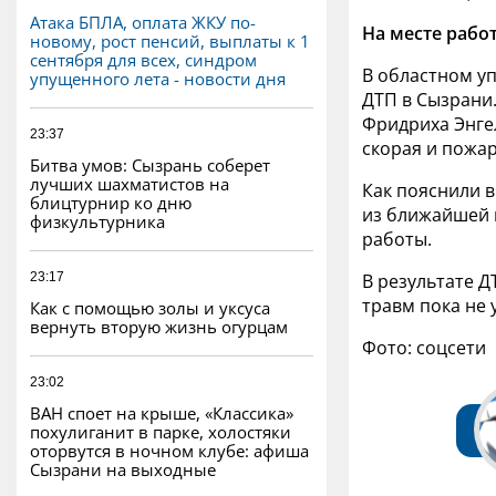
Атака БПЛА, оплата ЖКУ по-
На месте рабо
новому, рост пенсий, выплаты к 1
сентября для всех, синдром
В областном у
упущенного лета - новости дня
ДТП в Сызрани
Фридриха Энгел
23:37
скорая и пожа
Битва умов: Сызрань соберет
лучших шахматистов на
Как пояснили в
блицтурнир ко дню
из ближайшей 
физкультурника
работы.
23:17
В результате Д
травм пока не 
Как с помощью золы и уксуса
вернуть вторую жизнь огурцам
Фото: соцсети
23:02
ВАН споет на крыше, «Классика»
похулиганит в парке, холостяки
оторвутся в ночном клубе: афиша
Сызрани на выходные