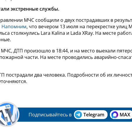
тали экстренные службы.
правлении МЧС сообщили о двух пострадавших в результ
.
Напомним
, что вечером 13 июля на перекрестке улиц 
ьса столкнулись Lara Kalina и Lada XRay. На месте рабо
рные.
 МЧС, ДТП произошло в 18:44, и на место выехали пяте
пожарной части. На месте проводились аварийно-спас
ТП пострадали два человека. Подробности об их личнос
уточняются.
Подписывайтесь в
Telegram
MAX