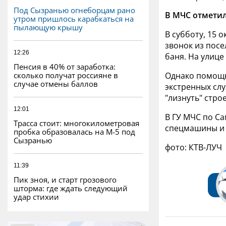
Под Сызранью огнеборцам рано
В МЧС отметил
утром пришлось карабкаться на
пылающую крышу
В субботу, 15 
звонок из пос
12:26
баня.
На улице
Пенсия в 40% от заработка:
сколько получат россияне в
Однако помощь
случае отмены баллов
экстренных слу
"лизнуть" стро
12:01
В ГУ МЧС по С
Трасса стоит: многокилометровая
спецмашины и 
пробка образовалась на М-5 под
Сызранью
фото: КТВ-ЛУЧ
11:39
Пик зноя, и старт грозового
шторма: где ждать следующий
удар стихии