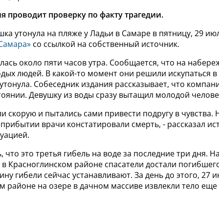
я проводит проверку по факту трагедии.
шка утонула на пляже у Ладьи в Самаре в пятницу, 29 ию
Самара»
со ссылкой на собственный источник.
лась около пяти часов утра. Сообщается, что на набер
ых людей. В какой-то момент они решили искупаться в
 утонула.
Собеседник издания рассказывает, что компан
тоянии. Девушку из воды сразу вытащил молодой челове
ли скорую и пытались сами привести подругу в чувства. Н
прибытии врачи констатировали смерть, - рассказал ис
уацией.
, что это третья гибель на воде за последние три дня. Н
 в Красноглинском районе спасатели достали погибшего
ну гибели сейчас устанавливают. За день до этого, 27 и
м районе на озере в дачном массиве извлекли тело еще