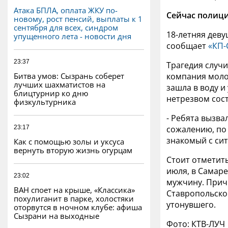
Атака БПЛА, оплата ЖКУ по-
Сейчас полици
новому, рост пенсий, выплаты к 1
сентября для всех, синдром
18-летняя деву
упущенного лета - новости дня
сообщает
«КП-
23:37
Трагедия случи
Битва умов: Сызрань соберет
компания молод
лучших шахматистов на
зашла в воду и
блицтурнир ко дню
нетрезвом сос
физкультурника
- Ребята вызва
23:17
сожалению, по 
знакомый с сит
Как с помощью золы и уксуса
вернуть вторую жизнь огурцам
Стоит отметить
июля, в Самаре
23:02
мужчину. Причи
ВАН споет на крыше, «Классика»
Ставропольско
похулиганит в парке, холостяки
утонувшего.
оторвутся в ночном клубе: афиша
Сызрани на выходные
Фото: КТВ-ЛУЧ