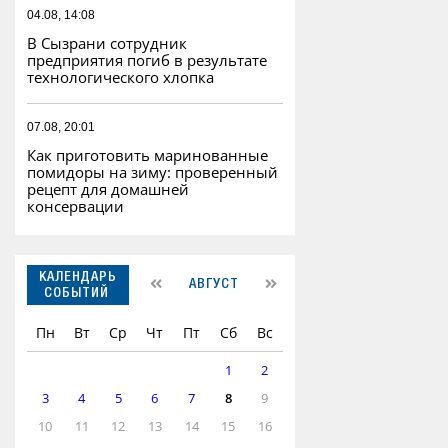
04.08, 14:08
В Сызрани сотрудник
предприятия погиб в результате
технологического хлопка
07.08, 20:01
Как приготовить маринованные
помидоры на зиму: проверенный
рецепт для домашней
консервации
КАЛЕНДАРЬ
АВГУСТ
СОБЫТИЙ
Пн
Вт
Ср
Чт
Пт
Сб
Вс
1
2
3
4
5
6
7
8
9
10
11
12
13
14
15
16