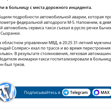
ли в больницу с места дорожного инцидента.
бщили подробности автомобильной аварии, которая пр
илометре федеральной автодороги М-5. Напомним, в дев
й автомобиль сервиса такси съехал в русло речки Бычи
 Сызранки.
 областном управлении МВД, в 20:25 31-летний мужчина
ндай Солярис» ехал по трассе и во время перестроения
льво». В результате столкновения, легковая автомашин
Водителя иномарки-такси госпитализировали в больницу
н был трезв.
Подписывайтесь в
Telegram
MAX