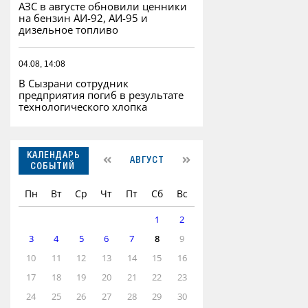
АЗС в августе обновили ценники
на бензин АИ-92, АИ-95 и
дизельное топливо
04.08, 14:08
В Сызрани сотрудник
предприятия погиб в результате
технологического хлопка
КАЛЕНДАРЬ
АВГУСТ
СОБЫТИЙ
Пн
Вт
Ср
Чт
Пт
Сб
Вс
1
2
3
4
5
6
7
8
9
10
11
12
13
14
15
16
17
18
19
20
21
22
23
24
25
26
27
28
29
30