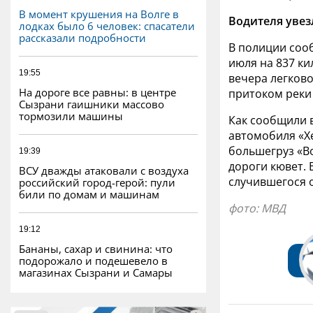
В момент крушения на Волге в
Водителя увез
лодках было 6 человек: спасатели
рассказали подробности
В полиции соо
июля на 837 к
19:55
вечера легково
На дороге все равны: в центре
притоком реки
Сызрани гаишники массово
тормозили машины
Как сообщили в
автомобиля «Хе
большегруз «Во
19:39
дороги кювет. 
ВСУ дважды атаковали с воздуха
случившегося о
российский город-герой: пули
били по домам и машинам
фото: МВД
19:12
Бананы, сахар и свинина: что
подорожало и подешевело в
магазинах Сызрани и Самары