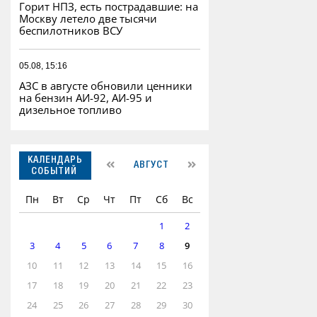
Горит НПЗ, есть пострадавшие: на
Москву летело две тысячи
беспилотников ВСУ
05.08, 15:16
АЗС в августе обновили ценники
на бензин АИ-92, АИ-95 и
дизельное топливо
КАЛЕНДАРЬ
АВГУСТ
СОБЫТИЙ
Пн
Вт
Ср
Чт
Пт
Сб
Вс
1
2
3
4
5
6
7
8
9
10
11
12
13
14
15
16
17
18
19
20
21
22
23
24
25
26
27
28
29
30