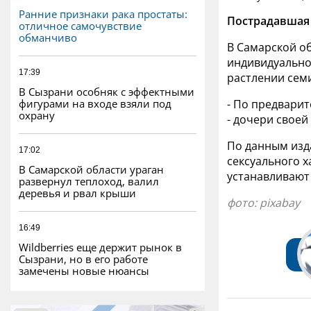
Ранние признаки рака простаты:
Пострадавшая 
отличное самочувствие
обманчиво
В Самарской об
индивидуально
17:39
растлении сем
В Сызрани особняк с эффектными
фигурами на входе взяли под
- По предвари
охрану
- дочери своей
По данным изда
17:02
сексуального 
В Самарской области ураган
устанавливают
развернул теплоход, валил
деревья и рвал крыши
фото:
pixabay
16:49
Wildberries еще держит рынок в
Сызрани, но в его работе
замечены новые нюансы