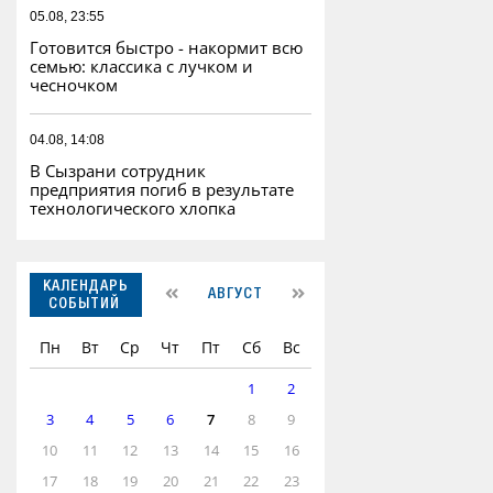
05.08, 23:55
Готовится быстро - накормит всю
семью: классика с лучком и
чесночком
04.08, 14:08
В Сызрани сотрудник
предприятия погиб в результате
технологического хлопка
КАЛЕНДАРЬ
АВГУСТ
СОБЫТИЙ
Пн
Вт
Ср
Чт
Пт
Сб
Вс
1
2
3
4
5
6
7
8
9
10
11
12
13
14
15
16
17
18
19
20
21
22
23