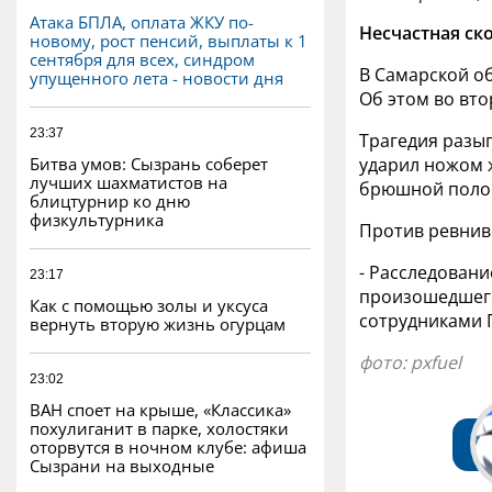
Атака БПЛА, оплата ЖКУ по-
Несчастная ск
новому, рост пенсий, выплаты к 1
сентября для всех, синдром
В Самарской о
упущенного лета - новости дня
Об этом во вт
23:37
Трагедия разыг
Битва умов: Сызрань соберет
ударил ножом 
лучших шахматистов на
брюшной полос
блицтурнир ко дню
физкультурника
Против ревнивц
- Расследовани
23:17
произошедшего
Как с помощью золы и уксуса
сотрудниками Г
вернуть вторую жизнь огурцам
фото: pxfuel
23:02
ВАН споет на крыше, «Классика»
похулиганит в парке, холостяки
оторвутся в ночном клубе: афиша
Сызрани на выходные