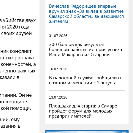
Вячеслав Федорищев впервые
вручил знак «За вклад в развитие
Самарской области» выдающимся
 убийстве двух
жителям
ня 2020 года,
 своих друзей
31.07.2026
300 баллов как результат
большой работы: история успеха
зник конфликт
Ильи Макарова из Сызрани
тал из рюкзака
 конечностей, а
16.07.2026
изненно-важных
казали в
В налоговой службе сообщили о
важном изменении с 1 августа
мпании. Он не
13.07.2026
ров женщине.
Площадка для старта: в Самаре
ской помощи.
пройдет форум для молодых
предпринимателей
ний, ему
казания в