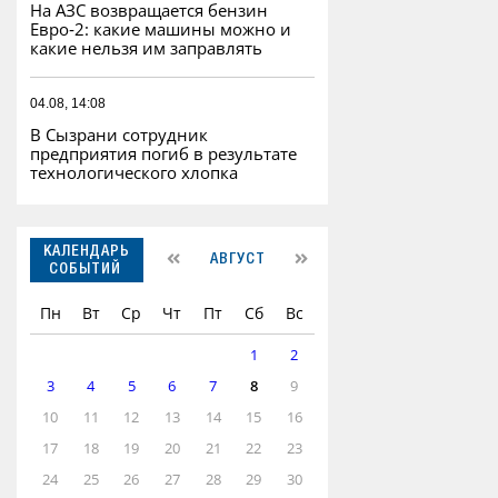
На АЗС возвращается бензин
Евро‑2: какие машины можно и
какие нельзя им заправлять
04.08, 14:08
В Сызрани сотрудник
предприятия погиб в результате
технологического хлопка
КАЛЕНДАРЬ
АВГУСТ
СОБЫТИЙ
Пн
Вт
Ср
Чт
Пт
Сб
Вс
1
2
3
4
5
6
7
8
9
10
11
12
13
14
15
16
17
18
19
20
21
22
23
24
25
26
27
28
29
30