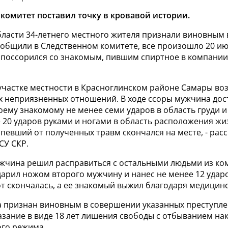
комитет поставил точку в кровавой истории.
ласти 34-летнего местного жителя признали виновным в
ообщили в Следственном комитете, все произошло 20 ию
 поссорился со знакомым, пившим спиртное в компании
 участке местности в Красноглинском районе Самары во
х неприязненных отношений. В ходе ссоры мужчина дос
оему знакомому не менее семи ударов в область груди и
е 20 ударов руками и ногами в область расположения ж
певший от полученных травм скончался на месте, - расс
СУ СКР.
ужчина решил расправиться с остальными людьми из ко
дарил ножом второго мужчину и нанес не менее 12 уда
т скончалась, а ее знакомый выжил благодаря медицин
 признан виновным в совершении указанных преступле
зание в виде 18 лет лишения свободы с отбыванием на
ого режима.