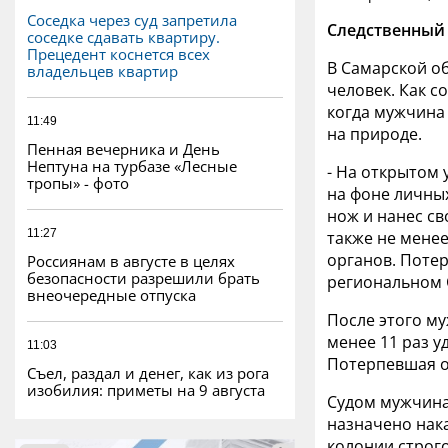
Соседка через суд запретила
Следственный 
соседке сдавать квартиру.
Прецедент коснется всех
В Самарской об
владельцев квартир
человек. Как с
когда мужчина
11:49
на природе.
Пенная вечерника и День
Нептуна на турбазе «Лесные
- На открытом
тропы» - фото
на фоне личны
нож и нанес св
11:27
также не мене
органов. Потер
Россиянам в августе в целях
безопасности разрешили брать
региональном 
внеочередные отпуска
После этого м
менее 11 раз у
11:03
Потерпевшая о
Съел, раздал и денег, как из рога
изобилия: приметы на 9 августа
Судом мужчина
назначено нака
колонии строг