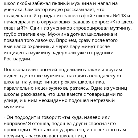
школ якобы забежал пьяный мужчина и напал на
ученика. Сам автор
видео рассказывает, что
неадекватный гражданин зашел в фойе школы №148 и
начал дразнить окружающих, задавая вопрос: «Кто здесь
главный?». Один из учеников спровоцировал мужчину,
грубо ответив ему. Мужчина догнал школьника и
повалил того лавочку. Впрочем, сразу после этого
вмешался охранник, а через пару минут после
инцидента мужчину задержали уже сотрудники
Росгвардии.
Пользователи соцсетей поделились также и другим
видео, где тот же мужчина, находясь неподалеку от
школы, на улице пинает рюкзак школьника,
параллельно нецензурно выражаясь. Одна из учениц
школы рассказала, что шла вместе с товарищами по
улице, и к ним неожиданно подошел нетрезвый
мужчина.
- Он подходит и говорит: «ты куда, налево или
направо»? Я отошла, подошел друг и спросил что
происходит. Этот алкаш ударил его, и после этого сам
получил, - рассказывает школьница.