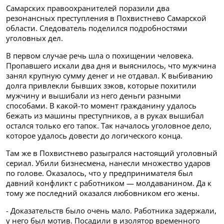
Самарских правоохранителей поразили два
резонансных преступления в Похвистнево Самарской
области. Следователь поделился подробностями
уголовных дел.
В первом случае речь шла о похищении человека.
Пропавшего искали два дня и выяснилось, что мужчина
занял
крупную сумму денег и не отдавал. К
выбиванию
долга привлекли бывших зэков, которые похитили
мужчину и вышибали из него деньги разными
способами.
В какой-то момент гражданину удалось
бежать из машины преступников, а в руках вышибал
остался только его тапок. Так началось уголовное дело,
которое удалось довести до логического конца.
Там же в Похвистнево разыгрался настоящий уголовный
сериал.
Убили бизнесмена, нанесли множество ударов
по голове. Оказалось, что у предпринимателя был
давний конфликт с работником — молдаванином. Да к
тому же последний оказался любовником его жены.
- Доказательств было очень мало. Работника задержали,
у него был мотив. Посадили в изолятор временного