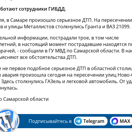
аботают сотрудники ГИБДД.
ля, в Самаре произошло серьезное ДТП. На пересечении
 и улицы Металлистов столкнулись Гранта и ВАЗ 21099.
ельной информации, пострадали трое, в том числе
етний, в настоящий момент пострадавшие находятся п
рачей, - сообщили в ГУ МВД по Самарской области.
В на
ыясняют все обстоятельства ДТП.
же не первое подобное серьезное ДТП в областной столи
 авария произошла сегодня на пересечении улиц Ново-
Здесь столкнулись ГАЗель и легковой автомобиль. От уд
нулась.
по Самарской области
Подписывайтесь в
Telegram
MAX