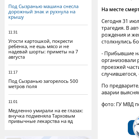
Под Сызранью машина снесла
На месте смер
дорожный знак и рухнула на
крышу
Сегодня 31 ию
трагедия. В ав
11:31
рождения и же
Угости картошкой, покрести
столкнулись
бо
ребенка, не ешь мясо и не
надевай шорты: приметы на 7
- Прибывшие н
августа
организовали 
проезжей част
11:17
случившегося, 
Под Сызранью загорелось 500
По предварите
метров поля
аварии выясня
11:01
фото: ГУ МВД 
Медленно умирали на ее глазах:
внучка подменяла Тарховым
привычные лекарства на яд