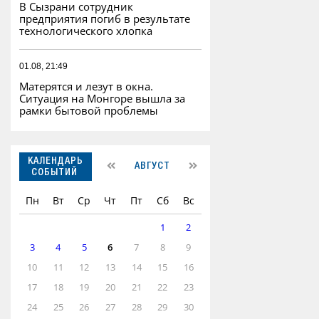
В Сызрани сотрудник
предприятия погиб в результате
технологического хлопка
01.08, 21:49
Матерятся и лезут в окна.
Ситуация на Монгоре вышла за
рамки бытовой проблемы
КАЛЕНДАРЬ
АВГУСТ
СОБЫТИЙ
Пн
Вт
Ср
Чт
Пт
Сб
Вс
1
2
3
4
5
6
7
8
9
10
11
12
13
14
15
16
17
18
19
20
21
22
23
24
25
26
27
28
29
30