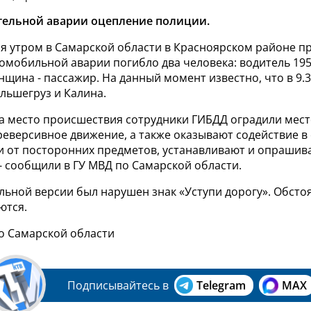
тельной аварии оцепление полиции.
ля утром в Самарской области в Красноярском районе 
томобильной аварии погибло два человека: водитель 195
нщина - пассажир.
На данный момент известно, что в 9.3
льшегруз и Калина.
а место происшествия сотрудники ГИБДД оградили мест
реверсивное движение, а также оказывают содействие 
и от посторонних предметов, устанавливают и опрашив
- сообщили в ГУ МВД по Самарской области.
льной версии был нарушен знак «Уступи дорогу».
Обстоя
ются.
по Самарской области
Подписывайтесь в
Telegram
MAX