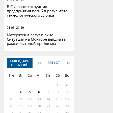
В Сызрани сотрудник
предприятия погиб в результате
технологического хлопка
01.08, 21:49
Матерятся и лезут в окна.
Ситуация на Монгоре вышла за
рамки бытовой проблемы
КАЛЕНДАРЬ
АВГУСТ
СОБЫТИЙ
Пн
Вт
Ср
Чт
Пт
Сб
Вс
1
2
3
4
5
6
7
8
9
10
11
12
13
14
15
16
17
18
19
20
21
22
23