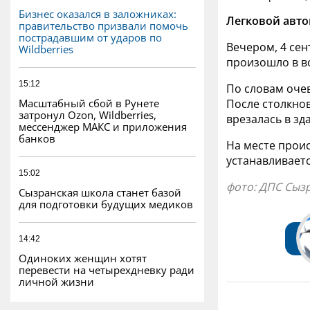
Бизнес оказался в заложниках:
Легковой авто
правительство призвали помочь
пострадавшим от ударов по
Вечером, 4 сен
Wildberries
произошло в во
15:12
По словам оче
Масштабный сбой в Рунете
После столкнов
затронул Ozon, Wildberries,
врезалась в зд
мессенджер МАКС и приложения
банков
На месте прои
устанавливаетс
15:02
фото: ДПС Сыз
Сызранская школа станет базой
для подготовки будущих медиков
14:42
Одиноких женщин хотят
перевести на четырехдневку ради
личной жизни