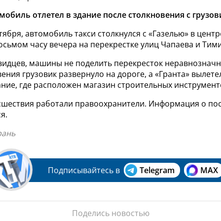
мобиль отлетел в здание после столкновения с грузов
тября, автомобиль такси столкнулся с «Газелью» в цент
сьмом часу вечера на перекрестке улиц Чапаева и Тим
видцев, машины не поделить перекресток неравнозначн
ения грузовик развернуло на дороге, а «Гранта» вылете
ание, где расположен магазин строительных инструмент
сшествия работали правоохранители. Информация о по
я.
рань
Подписывайтесь в
Telegram
MAX
Поделись новостью