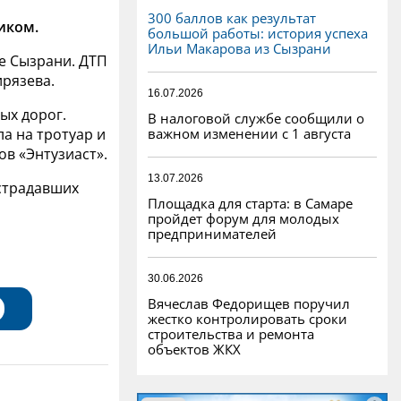
300 баллов как результат
иком.
большой работы: история успеха
Ильи Макарова из Сызрани
ре Сызрани. ДТП
ирязева.
16.07.2026
ых дорог.
В налоговой службе сообщили о
важном изменении с 1 августа
ла на тротуар и
ов «Энтузиаст».
13.07.2026
страдавших
Площадка для старта: в Самаре
пройдет форум для молодых
предпринимателей
30.06.2026
Вячеслав Федорищев поручил
жестко контролировать сроки
строительства и ремонта
объектов ЖКХ