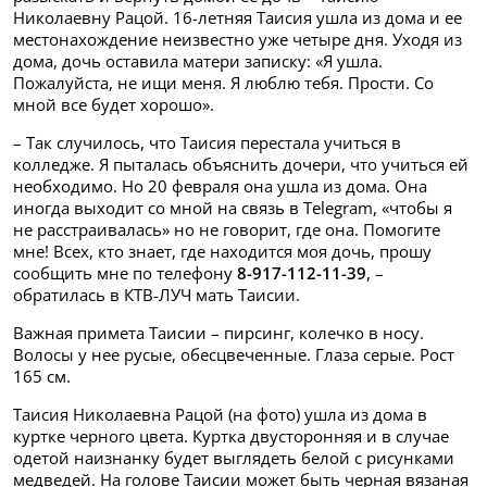
Николаевну Рацой. 16-летняя Таисия ушла из дома и ее
местонахождение неизвестно уже четыре дня. Уходя из
дома, дочь оставила матери записку: «Я ушла.
Пожалуйста, не ищи меня. Я люблю тебя. Прости. Со
мной все будет хорошо».
– Так случилось, что Таисия перестала учиться в
колледже. Я пыталась объяснить дочери, что учиться ей
необходимо. Но 20 февраля она ушла из дома. Она
иногда выходит со мной на связь в Telegram, «чтобы я
не расстраивалась» но не говорит, где она. Помогите
мне! Всех, кто знает, где находится моя дочь, прошу
сообщить мне по телефону
8-917-112-11-39
, –
обратилась в КТВ-ЛУЧ мать Таисии.
Важная примета Таисии – пирсинг, колечко в носу.
Волосы у нее русые, обесцвеченные. Глаза серые. Рост
165 см.
Таисия Николаевна Рацой (на фото) ушла из дома в
куртке черного цвета. Куртка двусторонняя и в случае
одетой наизнанку будет выглядеть белой с рисунками
медведей. На голове Таисии может быть черная вязаная