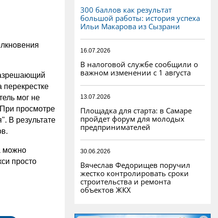
300 баллов как результат
большой работы: история успеха
Ильи Макарова из Сызрани
олкновения
16.07.2026
В налоговой службе сообщили о
важном изменении с 1 августа
 разрешающий
а перекрестке
13.07.2026
тель мог не
 При просмотре
Площадка для старта: в Самаре
пройдет форум для молодых
". В результате
предпринимателей
ов.
а можно
30.06.2026
кси просто
Вячеслав Федорищев поручил
жестко контролировать сроки
строительства и ремонта
объектов ЖКХ