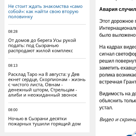
Не стоит ждать знакомства «само
Авария случил
собой»: как найти свою вторую
половинку
Этот дорожное
Интернациональ
08:28
было выложено в
От домов до берега Усы рукой
подать: под Сызранью
На кадрах виде
распродают жилой комплекс
сигнал светофор
решил повернуть
08:13
заметить ехавш
Расклад Таро на 8 августа: у Дев
ролика возникае
екнет сердце, Скорпионам - жизнь
встречная Грант
с чистого листа, Овнам -
денежный шторм, Стрельцам -
Видимость на д
алиби и неожиданный звонок
объяснить тольк
устал.
08:00
Ночью в Сызрани десятки
Видео и скрин
пожарных тушили горящий дом