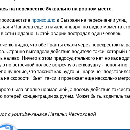
ась на перекрестке буквально на ровном месте.
 происшествие
произошло
в Сызрани на пересечении улиц
ная и Чапаева еще в начале января, но видео момента ст
 сети недавно. В этой аварии пострадал один человек.
о четко видно, что обе Гранты ехали через перекресток на
а. Странно выглядели действия водителя такси, который н
 налево. Ничего в этом предосудительного нет, но как води
ую по встречной полосе встречную легковушку - непонятно.
т ощущение, что таксист как-будто бы нарочно "подставился
а на скорости "бьет" такси и проезжает еще несколько метр
ороге была вполне нормальной, а посему действия таксист
о потерей концентрации за рулем. Может быть, водитель та
шот с
youtube-канала Натальи Чесноковой