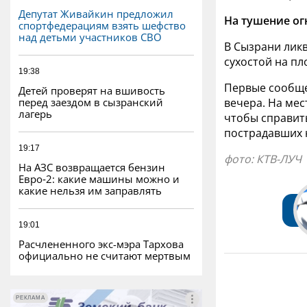
Депутат Живайкин предложил
На тушение ог
спортфедерациям взять шефство
над детьми участников СВО
В Сызрани ликв
сухостой на пл
19:38
Первые сообще
Детей проверят на вшивость
перед заездом в сызранский
вечера. На ме
лагерь
чтобы справит
пострадавших 
19:17
фото: КТВ-ЛУЧ
На АЗС возвращается бензин
Евро‑2: какие машины можно и
какие нельзя им заправлять
19:01
Расчлененного экс-мэра Тархова
официально не считают мертвым
РЕКЛАМА
РЕКЛАМА