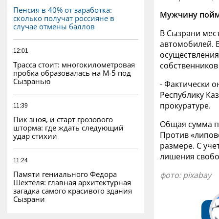
Пенсия в 40% от заработка:
Мужчину пойма
сколько получат россияне в
случае отмены баллов
В Сызрани мест
автомобилей. В
12:01
осуществления 
Трасса стоит: многокилометровая
собственников
пробка образовалась на М-5 под
Сызранью
- Фактически о
Республику Каз
прокуратуре.
11:39
Пик зноя, и старт грозового
Общая сумма п
шторма: где ждать следующий
Против «липов
удар стихии
размере. С уче
лишения свобо
11:24
Памяти гениального Федора
фото:
pixabay
Шехтеля: главная архитектурная
загадка самого красивого здания
Сызрани