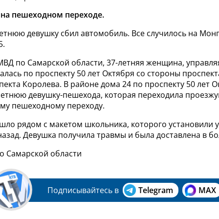
 на пешеходном переходе.
етнюю девушку сбил автомобиль. Все случилось на Монго
5.
МВД по Самарской области, 37-летняя женщина, управл
галась по проспекту 50 лет Октября со стороны проспек
пекта Королева. В районе дома 24 по проспекту 50 лет 
-летнюю девушку-пешехода, которая переходила проезжу
му пешеходному переходу.
шло рядом с макетом школьника, которого установили 
назад.
Девушка получила травмы и была доставлена в бо
по Самарской области
Подписывайтесь в
Telegram
MAX