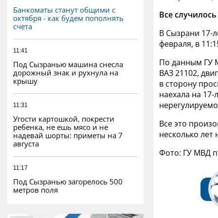
Банкоматы станут общими с
Все случилось
октября - как будем пополнять
счета
В Сызрани 17-л
февраля, в 11:1
11:41
По данным ГУ 
Под Сызранью машина снесла
дорожный знак и рухнула на
ВАЗ 21102, дви
крышу
в сторону прос
наехала на 17
нерегулируемо
11:31
Угости картошкой, покрести
Все это произо
ребенка, не ешь мясо и не
несколько лет 
надевай шорты: приметы на 7
августа
Фото: ГУ МВД 
11:17
Под Сызранью загорелось 500
метров поля