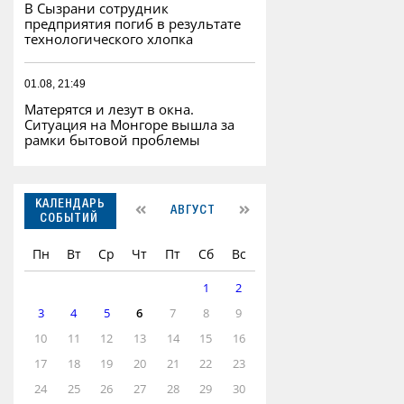
В Сызрани сотрудник
предприятия погиб в результате
технологического хлопка
01.08, 21:49
Матерятся и лезут в окна.
Ситуация на Монгоре вышла за
рамки бытовой проблемы
КАЛЕНДАРЬ
АВГУСТ
СОБЫТИЙ
Пн
Вт
Ср
Чт
Пт
Сб
Вс
1
2
3
4
5
6
7
8
9
10
11
12
13
14
15
16
17
18
19
20
21
22
23
24
25
26
27
28
29
30