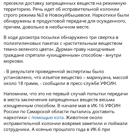
пресекли доставку запрещенных веществ на режимную
территорию. Речь идет об исправительной колонии
строго режима №3 в Новокуйбышевске. Наркотики были
обнаружены в продуктовой передаче для осужденного,
причем, довольно в необычном месте.
В ходе досмотра посылки обнаружено три свертка в
полиэтиленовых пакетах с «растительным веществом
темно-зеленого цвета». Дурман-траву находчивые
граждане спрятали «ухищренным» способом - внутри
моркови.
- В результате проведенной экспертизы было
установлено, что изъятое вещество – марихуана, массой
около 18 грамм, - сообщили в пресс-службе УФСИН.
Напомним, что это не первый случай попытки передачи
в места заключения запрещенных веществ весьма
изощренным способом. В начале мая в ИК-16 УФСИН
России по Самарской области пытались доставить
наркотики
с помощью кота
. Животное около
исправительной колонии вовремя заметили и поймали
сотрудники. А осенью прошлого года в ИК-6 при