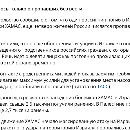
ось только о пропавших без вести.
ольство сообщило о том, что один россиянин погиб в И
аки ХАМАС, еще четверо жителей России числятся пропа
точнили, что после обострения ситуации в Израиле в по
ащения от родственников российских граждан, с которы
. Речь идет о девяти лицах: как постоянно проживающих 
в этой стране временно.
 контакте с родственниками людей и оказываем им необ
рилагаем максимум усилий для установления места нахо
дан, - сообщили в посольстве (цитата по
ТАСС
).
данным, в результате нападения боевиков ХАМАС в Изр
век, свыше 2,5 тысячи получили ранения. В Палестине 
ще 2,7 тысячи ранены.
 движение ХАМАС начало массированную атаку на Израи
 ракетного удара на территорию Израиля прорвались со