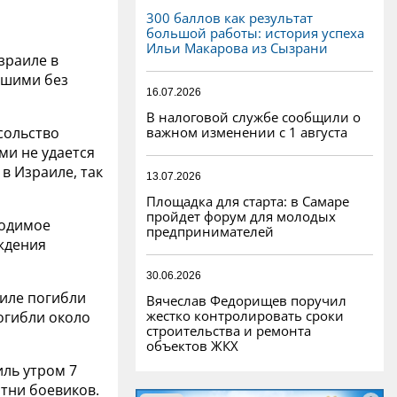
300 баллов как результат
большой работы: история успеха
Ильи Макарова из Сызрани
зраиле в
вшими без
16.07.2026
В налоговой службе сообщили о
важном изменении с 1 августа
сольство
ми не удается
в Израиле, так
13.07.2026
Площадка для старта: в Самаре
пройдет форум для молодых
ходимое
предпринимателей
ждения
30.06.2026
аиле погибли
Вячеслав Федорищев поручил
жестко контролировать сроки
погибли около
строительства и ремонта
объектов ЖКХ
ль утром 7
тни боевиков.