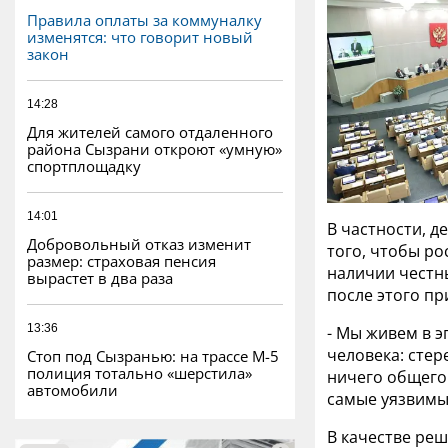
Правила оплаты за коммуналку
изменятся: что говорит новый
закон
14:28
Для жителей самого отдаленного
района Сызрани откроют «умную»
спортплощадку
14:01
В частности, д
Добровольный отказ изменит
того, чтобы р
размер: страховая пенсия
наличии честн
вырастет в два раза
после этого пр
13:36
- Мы живем в э
человека: стер
Стоп под Сызранью: на трассе М-5
полиция тотально «шерстила»
ничего общего 
автомобили
самые уязвимые
В качестве ре