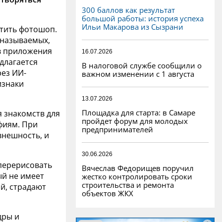
300 баллов как результат
большой работы: история успеха
Ильи Макарова из Сызрани
тить фотошоп.
 называемых,
в приложения
16.07.2026
едлагается
В налоговой службе сообщили о
ез ИИ-
важном изменении с 1 августа
изнаки
13.07.2026
Площадка для старта: в Самаре
я знакомств для
пройдет форум для молодых
фиям. При
предпринимателей
внешность, и
30.06.2026
 перерисовать
Вячеслав Федорищев поручил
ый не имеет
жестко контролировать сроки
строительства и ремонта
й, страдают
объектов ЖКХ
дры и