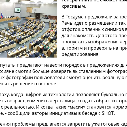
красивым.
В Госдуме предложили запре
Речь идет о размещении так
отфотошопленных снимков 
для знакомств. Для этого пр
пропускать изображения чер
алгоритм и проверять на пр
редактирования.
епутаты предлагают навести порядок в предложениях дл
оссияне смогли больше доверять выставленным фотогра
ых фотографий пользователи смогут оценить реальную 
инять решение о встрече.
поху, когда цифровые технологии позволяют буквально
еть возраст, изменить черты лица, создать образ, котор
с реальностью. И когда такие «маски» становятся нормо
, - сообщили авторы инициативы в беседе с SHOT.
шения проблемы предлагается запретить уже готовые ка