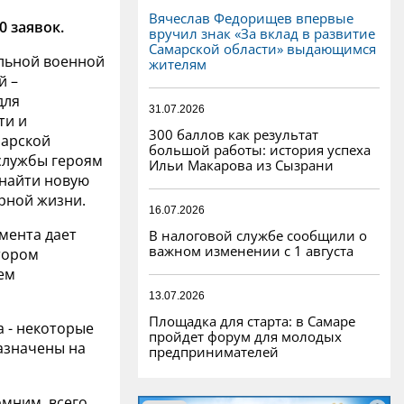
Вячеслав Федорищев впервые
0 заявок.
вручил знак «За вклад в развитие
Самарской области» выдающимся
альной военной
жителям
й –
для
31.07.2026
ти и
300 баллов как результат
марской
большой работы: история успеха
службы героям
Ильи Макарова из Сызрани
 найти новую
ирной жизни.
16.07.2026
мента дает
В налоговой службе сообщили о
важном изменении с 1 августа
тором
ем
13.07.2026
Площадка для старта: в Самаре
 - некоторые
пройдет форум для молодых
назначены на
предпринимателей
омним, всего