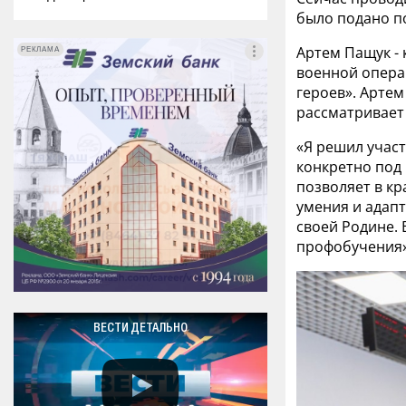
было подано по
Артем Пащук -
РЕКЛАМА
РЕКЛАМА
военной операц
героев». Артем
рассматривает
«Я решил участ
конкретно под 
позволяет в к
умения и адап
своей Родине. 
профобучения»
ВЕСТИ ДЕТАЛЬНО