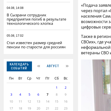
«Подача заявл
04.08, 14:08
через портал «
В Сызрани сотрудник
населения Сама
предприятия погиб в результате
возможности за
технологического хлопка
цифровых серв
Также в регион
05.08, 17:02
СВОих», где уч
Стал известен размер средней
пенсии по старости для россиян
неформальной 
ветераны СВО и
КАЛЕНДАРЬ
АВГУСТ
СОБЫТИЙ
Пн
Вт
Ср
Чт
Пт
Сб
Вс
1
2
3
4
5
6
7
8
9
10
11
12
13
14
15
16
17
18
19
20
21
22
23