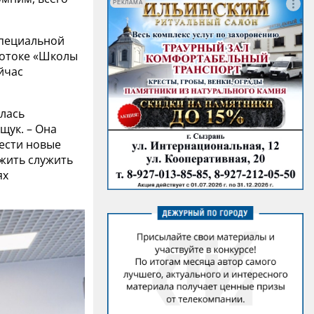
РЕКЛАМА
специальной
 потоке «Школы
йчас
алась
щук. – Она
ести новые
жить служить
ях