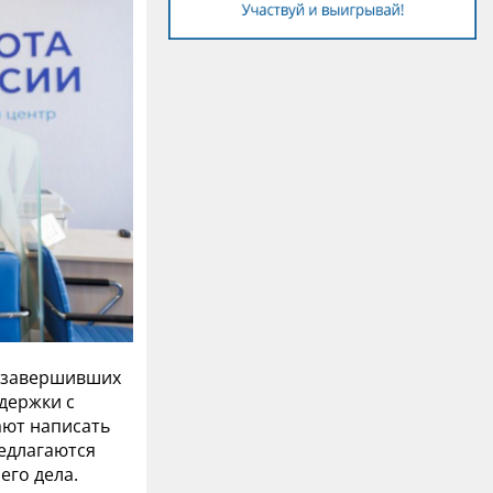
, завершивших
держки с
ают написать
едлагаются
его дела.