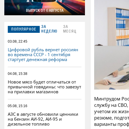
ВЫПУСК ОТ 6 АВГУСТА
ЗА
ЗА
ПОПУЛЯРНОЕ
НЕДЕЛЮ
МЕСЯЦ
03.08, 22:45
Цифровой рубль вернет россиян
во времена СССР - 1 сентября
стартует денежная реформа
04.08, 15:38
Новое мясо будет отличаться от
привычной говядины: что завезут
на прилавки магазинов
Минтрудом Рос
службу на СВО,
05.08, 15:16
учетом их жиз
АЗС в августе обновили ценники
резюме, подго
на бензин АИ-92, АИ-95 и
варианты проф
дизельное топливо