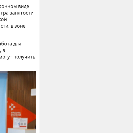
тронном виде
нтра занятости
кой
сти, в зоне
абота для
 в
могут получить