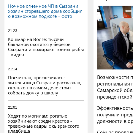
Ночное огненное ЧП в Сызрани:
хозяин сгоревшего дома сообщил
о возможном поджоге – фото
21:23
Кошмар на Волге: тысячи
бакланов охотятся у берегов
Сызрани и пожирают тонны рыбы
- видео
21:14
Возможности п
Посчитала, прослезилась:
жительница Сызрани рассказала,
региональная 
сколько на самом деле стоит
Самарской обл
собрать дочку в школу
президентской
Эффективность
21:01
получили предл
Ходят по могилам: рогатые
хозяйничают среди крестов -
должности в ор
тревожные кадры с сызранского
кладбища
Сейчас провод