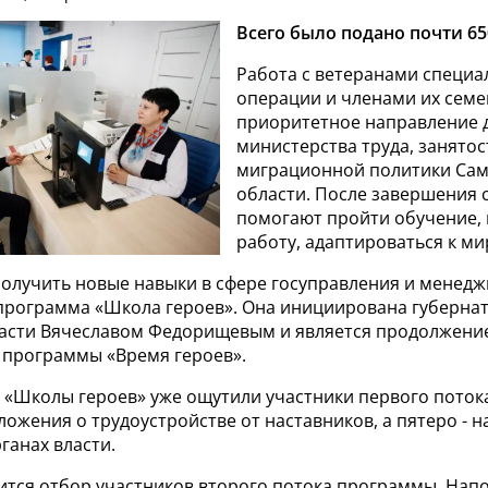
Всего было подано почти 65
Работа с ветеранами специ
операции и членами их семе
приоритетное направление 
министерства труда, занятос
миграционной политики Са
области. После завершения 
помогают пройти обучение,
работу, адаптироваться к м
олучить новые навыки в сфере госуправления и менедж
программа «Школа героев». Она инициирована губерна
асти Вячеславом Федорищевым и является продолжени
 программы «Время героев».
 «Школы героев» уже ощутили участники первого потока
ожения о трудоустройстве от наставников, а пятеро - 
ганах власти.
ится отбор участников второго потока программы. Нап