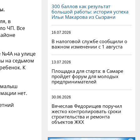
300 баллов как результат
ы.
большой работы: история успеха
Ильи Макарова из Сызрани
ля, в
ло ЧП. Все
16.07.2026
районе
В налоговой службе сообщили о
важном изменении с 1 августа
е №4А на улице
ры на седьмом
13.07.2026
ребенок. К
Площадка для старта: в Самаре
пройдет форум для молодых
предпринимателей
, малыш
мации нет.
30.06.2026
летний
Вячеслав Федорищев поручил
жестко контролировать сроки
строительства и ремонта
объектов ЖКХ