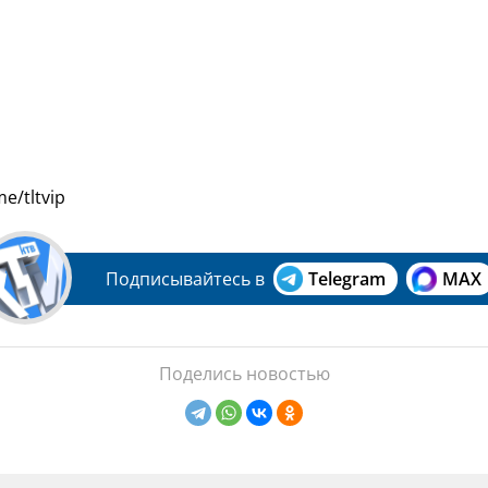
me/tltvip
Подписывайтесь в
Telegram
MAX
Поделись новостью