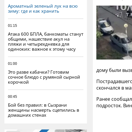
Ароматный зеленый лук на всю
зиму: где и как хранить
01:15
Атака 600 БПЛА, банкоматы станут
общими, нашествие акул на
пляжи и четырехдневка для
одиноких: важное к этому часу
01:00
дому были выз
Это разве кабачки? Готовим
сочное блюдо с румяной сырной
Пострадавшего
корочкой
скончался в м
00:45
Ранее сообщало
Бой без правил: в Сызрани
подросток. Ви
женщины насмерть сцепились в
домашних стенах