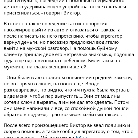
пристегнулись, последний с помощью специального
детского удерживающего устройства, он же отказался
пристегиваться, - говорит Виктор.
В ответ на такое поведение таксист попросил
пассажиров выйти из авто и отказаться от заказа, а
после написать на него претензию, чтобы агрегатор
вернул деньги, но пассажир предложил водителю
выйти на мужской разговор. На помощь буйному
клиенту пришли двое его нетрезвых знакомых, подошла
туда еще одна женщина с ребенком. Били таксиста
мужчины на глазах женщин и детей.
- Они были в алкогольном опьянении средней тяжести,
не вот прям в слюни, на ногах еще. Вроде
разговаривают, но видно, что им нужна была жертва в
виде меня, чтобы пар выпустить….Они от машины
хотели ключи вырвать, я им не дал это сделать. Потом
они меня напинали и все, со спокойной душой пошли
обратно в подъезд, - рассказывает избитый таксист.
После всего произошедшего Виктор вызвал полицию и
скорую помощь, а также сообщил агрегатору о том, что с
ним случилось. Об этом пишет
63.ru
.