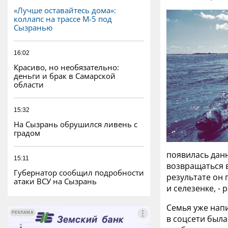
«Лучше оставайтесь дома»:
коллапс на трассе М-5 под
Сызранью
16:02
Красиво, но необязательно:
деньги и брак в Самарской
области
15:32
На Сызрань обрушился ливень с
градом
появилась данн
15:11
возвращаться в
Губернатор сообщил подробности
результате он 
атаки ВСУ на Сызрань
и селезенке, -
Семья уже напи
РЕКЛАМА
РЕКЛАМА
в соцсети была