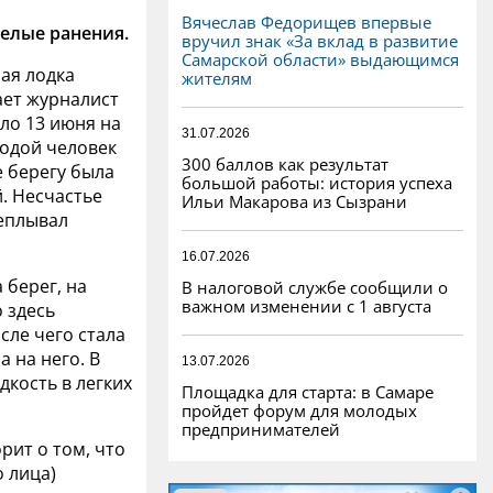
Вячеслав Федорищев впервые
елые ранения.
вручил знак «За вклад в развитие
Самарской области» выдающимся
ая лодка
жителям
ает журналист
ло 13 июня на
31.07.2026
лодой человек
300 баллов как результат
е берегу была
большой работы: история успеха
. Несчастье
Ильи Макарова из Сызрани
реплывал
16.07.2026
 берег, на
В налоговой службе сообщили о
важном изменении с 1 августа
 здесь
сле чего стала
 на него. В
13.07.2026
дкость в легких
Площадка для старта: в Самаре
пройдет форум для молодых
предпринимателей
рит о том, что
о лица)