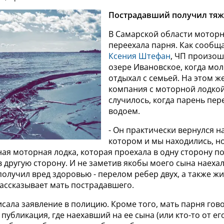
Пострадавший получил тяж
В Самарской области моторн
переехала парня. Как сообщ
Ксения Штефан
, ЧП произош
озере Ивановское, когда мо
отдыхал с семьей. На этом ж
компания с моторной лодкой
случилось, когда парень пе
водоем.
- Он практически вернулся на
котором и мы находились, но
ая моторная лодка, которая проехала в одну сторону по
 другую сторону. И не заметив якобы моего сына наехала
получил вред здоровью - перелом ребер двух, а также жи
 рассказывает мать пострадавшего.
сала заявление в полицию. Кроме того, мать парня гово
 публикация, где наехавший на ее сына (или кто-то от ег