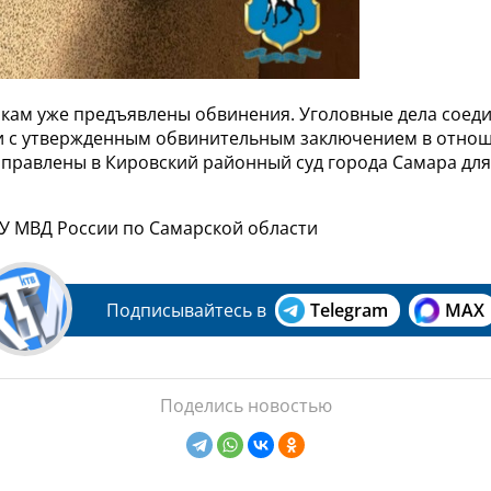
ам уже предъявлены обвинения. Уголовные дела соеди
и с утвержденным обвинительным заключением в отно
правлены в Кировский районный суд города Самара дл
ГУ МВД России по Самарской области
Подписывайтесь в
Telegram
MAX
Поделись новостью