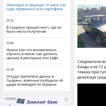
Омолодит и защищит от рака: как
надо правильно есть картофель
22:12
В Сызрани прошел матч, где не
было места полутонам
22:00
Нужно кое-что внимательно
изучить в меню: как уронить
ценник в ресторане или кафе
Следователи в
банды и ее 12 
21:39
тяжких преступ
Откуда прилетели дроны в
денежных сред
Сызрань: военные сообщили об
ударе возмездия по Украине
РЕКЛАМА
РЕКЛАМА