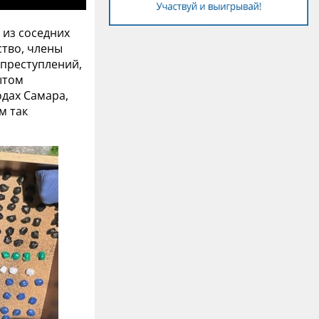
 из соседних
ство, члены
 преступлений,
ытом
одах Самара,
м так