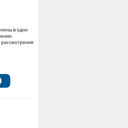
нены в одно
шении
я рассмотрения