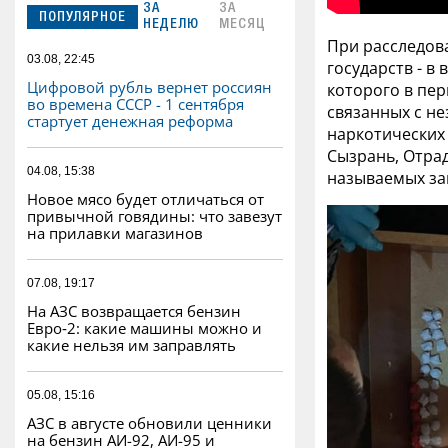
ЗА
ЗА
ПОПУЛЯРНОЕ
НЕДЕЛЮ
МЕСЯЦ
При расследова
03.08, 22:45
государств - в
Цифровой рубль вернет россиян
которого в пер
во времена СССР - 1 сентября
связанных с н
стартует денежная реформа
наркотических 
Сызрань, Отра
04.08, 15:38
называемых за
Новое мясо будет отличаться от
привычной говядины: что завезут
на прилавки магазинов
07.08, 19:17
На АЗС возвращается бензин
Евро‑2: какие машины можно и
какие нельзя им заправлять
05.08, 15:16
АЗС в августе обновили ценники
на бензин АИ-92, АИ-95 и