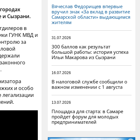
Вячеслав Федорищев впервые
 городах
вручил знак «За вклад в развитие
е и Сызрани.
Самарской области» выдающимся
жителям
гдилеров в
ики ГУНК МВД и
31.07.2026
онтролю за
300 баллов как результат
иловой
большой работы: история успеха
адержали
Ильи Макарова из Сызрани
езаконного
.
16.07.2026
низатора
В налоговой службе сообщили о
важном изменении с 1 августа
яжких и особо
е легализации
лений.
13.07.2026
Площадка для старта: в Самаре
пройдет форум для молодых
предпринимателей