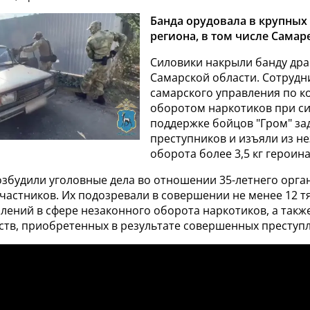
Банда орудовала в крупных
региона, в том числе Самар
Силовики накрыли банду дра
Самарской области. Сотрудн
самарского управления по к
оборотом наркотиков при с
поддержке бойцов "Гром" з
преступников и изъяли из н
оборота более 3,5 кг героина
озбудили уголовные дела во отношении 35-летнего орга
участников. Их подозревали в совершении не менее 12 т
лений в сфере незаконного оборота наркотиков, а такж
ств, приобретенных в результате совершенных преступ