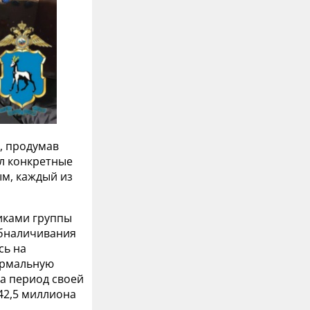
в, продумав
л конкретные
м, каждый из
никами группы
обналичивания
сь на
ормальную
За период своей
42,5 миллиона