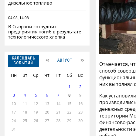
дизельное топливо
04.08, 14:08
В Сызрани сотрудник
предприятия погиб в результате
технологического хлопка
КАЛЕНДАРЬ
АВГУСТ
Отмечается, чт
СОБЫТИЙ
способ соверш
Пн
Вт
Ср
Чт
Пт
Сб
Вс
функциональны
них выполнял с
1
2
Как установили
3
4
5
6
7
8
9
производились
10
11
12
13
14
15
16
денежных сред
17
18
19
20
21
22
23
территории Мо
24
25
26
27
28
29
30
финансово-расч
деятельности 
31
рублей.