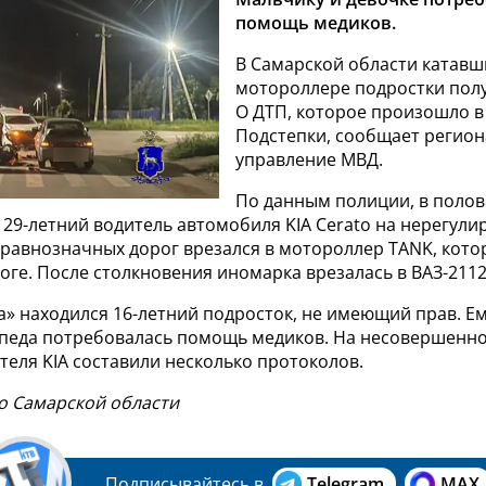
помощь медиков.
В Самарской области катавш
мотороллере подростки пол
О ДТП, которое произошло в
Подстепки, сообщает регио
управление МВД.
По данным полиции, в полов
, 29-летний водитель автомобиля KIA Cerato на нерегул
еравнозначных дорог врезался в мотороллер TANK, кото
оге. После столкновения иномарка врезалась в ВАЗ-2112
а» находился 16-летний подросток, не имеющий прав. Ем
педа потребовалась помощь медиков. На несовершенн
теля KIA составили несколько протоколов.
по Самарской области
Подписывайтесь в
Telegram
MAX