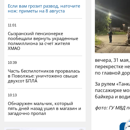
Если вам грозит развод, наточите
нож: приметы на 8 августа
11:01
Сызранский пенсионерке
пообещали вернуть украденные
полмиллиона за счет жителя
ХМАО
вечера, 31 мая
10:39
перекрестке н
Часть беспилотников прорвалась
по главной дор
в Поволжье: уничтожено свыше
двухсот БПЛА
За рулем «Танк
пассажирке мо
10:13
байкера и води
Обнаружен мальчик, который
фото: ГУ МВД 
пять дней назад ушел в магазин и
загадочно пропал