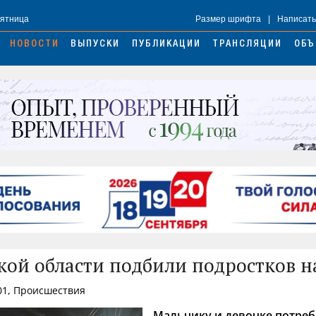
Пятница
Размер шрифта
|
Написать
НОВОСТИ
ВЫПУСКИ
ПУБЛИКАЦИИ
ТРАНСЛЯЦИИ
ОБЪ
кой области подбили подростков н
01, Происшествия
Мальчику и девочке потре