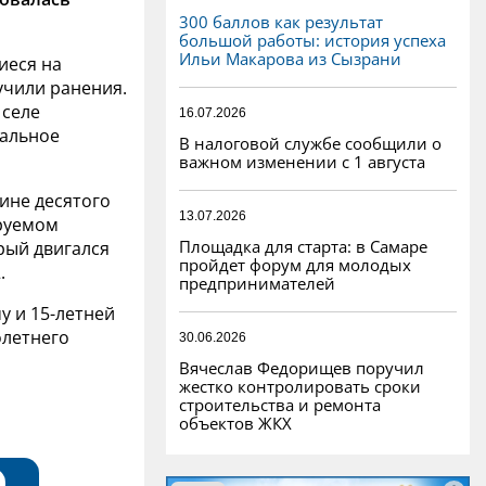
300 баллов как результат
большой работы: история успеха
Ильи Макарова из Сызрани
иеся на
учили ранения.
 селе
16.07.2026
нальное
В налоговой службе сообщили о
важном изменении с 1 августа
ине десятого
13.07.2026
ируемом
Площадка для старта: в Самаре
рый двигался
пройдет форум для молодых
.
предпринимателей
у и 15-летней
олетнего
30.06.2026
Вячеслав Федорищев поручил
жестко контролировать сроки
строительства и ремонта
объектов ЖКХ