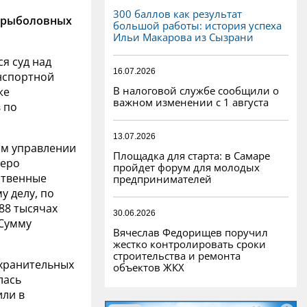
300 баллов как результат
ч рыболовных
большой работы: история успеха
Ильи Макарова из Сызрани
я суд над
16.07.2026
нспортной
В налоговой службе сообщили о
же
важном изменении с 1 августа
 по
13.07.2026
ом управлении
Площадка для старта: в Самаре
теро
пройдет форум для молодых
ственные
предпринимателей
у делу, по
88 тысячах
30.06.2026
 Сумму
Вячеслав Федорищев поручил
жестко контролировать сроки
строительства и ремонта
охранительных
объектов ЖКХ
лась
или в