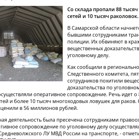
Со склада пропали 88 тыся
сетей и 10 тысяч раколовок.
В Самарской области начнетс
бывшими сотрудниками тра
полиции. Их обвиняют в кра
вещественных доказательств
уголовному делу.
Как сообщили в региональн
Следственного комитета, пя
сотрудников похитили веще
доказательства по уголовном
осуществляли оперативное сопровождение. Речь идет о 
тей и более 10 тысяч многоходовых ловушек для раков.
ценили в 56 миллионов рублей.
ная деятельность была пресечена сотрудниками право
ативное сопровождение по уголовному делу осуществля
редневолжского ЛУ МВД России на транспорте, - отмет