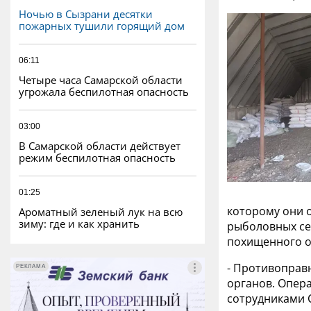
Ночью в Сызрани десятки
пожарных тушили горящий дом
06:11
Четыре часа Самарской области
угрожала беспилотная опасность
03:00
В Самарской области действует
режим беспилотная опасность
01:25
которому они 
Ароматный зеленый лук на всю
зиму: где и как хранить
рыболовных се
похищенного о
- Противоправ
РЕКЛАМА
РЕКЛАМА
органов. Опер
сотрудниками С