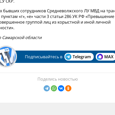
СУ СКР.
х бывших сотрудников Средневолжского ЛУ МВД на тран
 пунктам «г», «е» части 3 статьи 286 УК РФ «Превышени
овершенное группой лиц из корыстной и иной личной
ности».
о Самарской области
Подписывайтесь в
Telegram
MAX
Поделись новостью