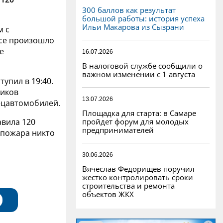
300 баллов как результат
большой работы: история успеха
Ильи Макарова из Сызрани
м с
се произошло
це
16.07.2026
В налоговой службе сообщили о
важном изменении с 1 августа
упил в 19:40.
ников
13.07.2026
ецавтомобилей.
Площадка для старта: в Самаре
пройдет форум для молодых
вила 120
предпринимателей
о пожара никто
30.06.2026
Вячеслав Федорищев поручил
жестко контролировать сроки
строительства и ремонта
объектов ЖКХ