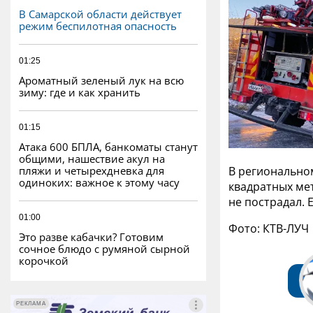
В Самарской области действует
режим беспилотная опасность
01:25
Ароматный зеленый лук на всю
зиму: где и как хранить
01:15
Атака 600 БПЛА, банкоматы станут
общими, нашествие акул на
пляжи и четырехдневка для
В регионально
одиноких: важное к этому часу
квадратных мет
не пострадал. 
01:00
Фото: КТВ-ЛУЧ
Это разве кабачки? Готовим
сочное блюдо с румяной сырной
корочкой
РЕКЛАМА
РЕКЛАМА