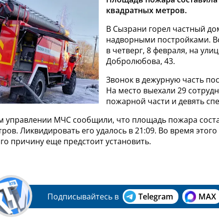
квадратных метров.
В Сызрани горел частный до
надворными постройками. В
в четверг, 8 февраля, на ули
Добролюбова, 43.
Звонок в дежурную часть пост
На место выехали 29 сотруд
пожарной части и девять сп
м управлении МЧС сообщили, что площадь пожара соста
ров. Ликвидировать его удалось в 21:09. Во время этог
Его причину еще предстоит установить.
Подписывайтесь в
Telegram
MAX