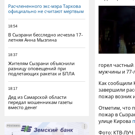
Расчлененного экс-мэра Тархова
официально не считают мертвым
18:54
В Сызрани бесследно исчезла 17-
летняя Анна Мызгина
18:37
Жителям Сызрани объяснили
горел частный
разницу оповещений при
мужчины и 77-
подлетающих ракетах и БПЛА
Как сообщили 
18:17
завершили рас
пожар возник 
Дед из Самарской области
передал мошенникам газеты
вместо денег
Отметим, что 
пожар в Сызран
улице Кирова
РЕКЛАМА
РЕКЛАМА
Фото: КТВ-ЛУЧ