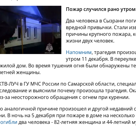
Пожар случился рано утром
Два человека в Сызрани поги
вредной привычки. Стали из
причины крупного пожара, к
жизни двух человек.
Напомним
, трагедия произ
утром 11 декабря. В переул
 жилой дом. Во время тушения огня были обнаружены те
летней женщины.
КТВ-ЛУЧ в ГУ МЧС России по Самарской области, специа
следование и выяснили почему произошла трагедия. Ока
из-за неосторожного обращения с огнем при курении.
по аналогичной причине произошел и другой недавний
и. В ночь на 5 декабря при пожаре в доме на несколько
погибли
два человека - 82-летняя женщина и 44-летний 