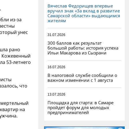
Вячеслав Федорищев впервые
.
вручил знак «За вклад в развитие
Самарской области» выдающимся
бли из-за
жителям
вестны
оторый унес
31.07.2026
300 баллов как результат
большой работы: история успеха
ошла рано
Ильи Макарова из Сызрани
ке Кожевенный
ла 53-летнего
16.07.2026
В налоговой службе сообщили о
листы
важном изменении с 1 августа
залось, что
13.07.2026
Площадка для старта: в Самаре
 смертельный
пройдет форум для молодых
 квартир на
предпринимателей
мужчина.