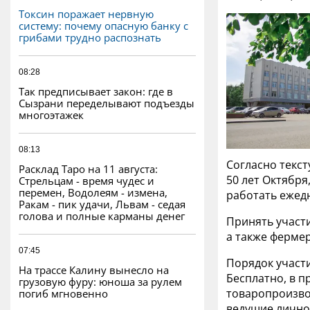
Токсин поражает нервную
систему: почему опасную банку с
грибами трудно распознать
08:28
Так предписывает закон: где в
Сызрани переделывают подъезды
многоэтажек
08:13
Согласно текст
Расклад Таро на 11 августа:
50 лет Октября
Стрельцам - время чудес и
перемен, Водолеям - измена,
работать ежедне
Ракам - пик удачи, Львам - седая
голова и полные карманы денег
Принять участ
а также фермер
07:45
Порядок участи
На трассе Калину вынесло на
Бесплатно, в п
грузовую фуру: юноша за рулем
товаропроизво
погиб мгновенно
ведущие лично