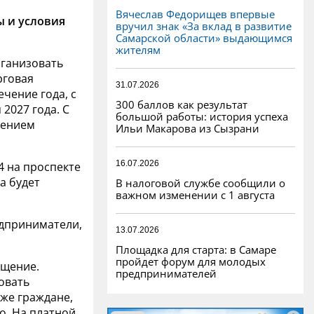
Вячеслав Федорищев впервые
ы и условия
вручил знак «За вклад в развитие
Самарской области» выдающимся
жителям
рганизовать
рговая
31.07.2026
ечение года, с
300 баллов как результат
 2027 года. С
большой работы: история успеха
лением
Ильи Макарова из Сызрани
16.07.2026
4 на проспекте
а будет
В налоговой службе сообщили о
важном изменении с 1 августа
едприниматели,
13.07.2026
Площадка для старта: в Самаре
пройдет форум для молодых
ещение.
предпринимателей
говать
же граждане,
о. На платной