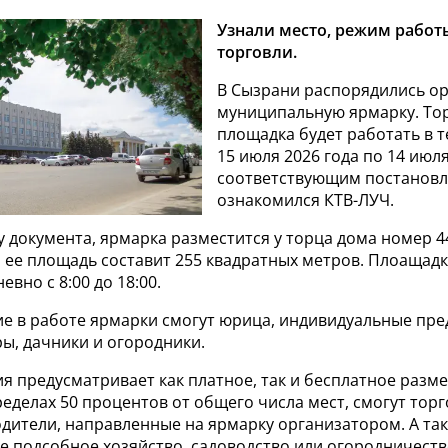
Узнали место, режим работ
торговли.
В Сызрани распорядились о
муниципальную ярмарку. То
площадка будет работать в т
15 июля 2026 года по 14 июля
соответствующим постанов
ознакомился КТВ-ЛУЧ.
у документа, ярмарка разместится у торца дома номер 4
, ее площадь составит 255 квадратных метров. Плоащадк
вно с 8:00 до 18:00.
ие в работе ярмарки смогут юрица, индивидуальные пр
ы, дачники и огородники.
я предусматривает как платное, так и бесплатное разм
ределах 50 процентов от общего числа мест, смогут тор
дители, направленные на ярмарку организатором. А так
е подсобное хозяйство, садоводство или огородничеств