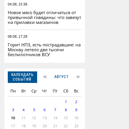
04.08, 15:38
Новое мясо будет отличаться от
привычной говядины: что завезут
на прилавки магазинов
08.08, 17:28
Горит НПЗ, есть пострадавшие: на
Москву летело две тысячи
беспилотников ВСУ
КАЛЕНДАРЬ
АВГУСТ
СОБЫТИЙ
Пн
Вт
Ср
Чт
Пт
Сб
Вс
1
2
3
4
5
6
7
8
9
10
11
12
13
14
15
16
17
18
19
20
21
22
23