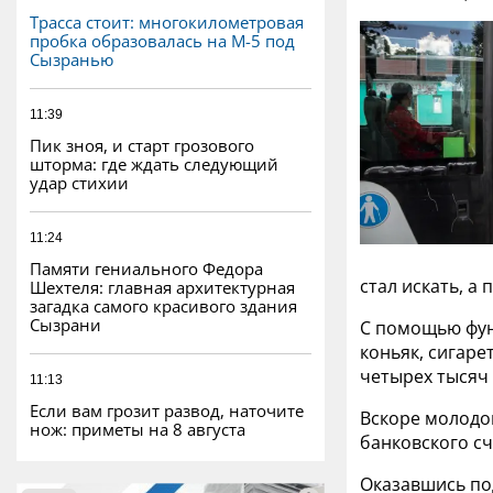
Трасса стоит: многокилометровая
пробка образовалась на М-5 под
Сызранью
11:39
Пик зноя, и старт грозового
шторма: где ждать следующий
удар стихии
11:24
Памяти гениального Федора
стал искать, а 
Шехтеля: главная архитектурная
загадка самого красивого здания
Сызрани
С помощью фун
коньяк, сигаре
четырех тысяч 
11:13
Если вам грозит развод, наточите
Вскоре молодог
нож: приметы на 8 августа
банковского сч
Оказавшись под