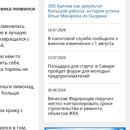
300 баллов как результат
века появился
большой работы: история успеха
Ильи Макарова из Сызрани
изменилась
16.07.2026
 не в лучшую
В налоговой службе сообщили о
озвращался с
важном изменении с 1 августа
й.
ую кем-то
13.07.2026
ять себе.
Площадка для старта: в Самаре
ка парень не
пройдет форум для молодых
предпринимателей
еньги лимонад,
30.06.2026
л больше
Вячеслав Федорищев поручил
жестко контролировать сроки
строительства и ремонта
за кражу с
объектов ЖКХ
ялся в том,