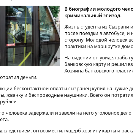
В биографии молодого чело
криминальный эпизод.
Жизнь студента из Сызрани 
после поездки в автобусе, и
сторону. Молодой человек в
практики на маршрутке домо
На сидении он увидел забыт
банковскую карту и решил вз
Хозяина банковского пласти
потратил деньги.
кции бесконтактной оплаты сызранец купил на чужие д
ты, жвачку и беспроводные наушники. Всего он потрати
рублей.
о человека задержали и завели на него уголовное дело 
ета.
 следствием, он возместил ущерб хозяину карты и раска