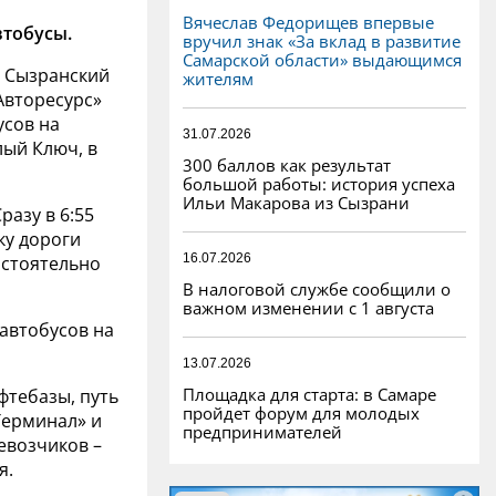
Вячеслав Федорищев впервые
втобусы.
вручил знак «За вклад в развитие
Самарской области» выдающимся
в Сызранский
жителям
Авторесурс»
усов на
31.07.2026
лый Ключ, в
300 баллов как результат
большой работы: история успеха
Ильи Макарова из Сызрани
разу в 6:55
ку дороги
16.07.2026
остоятельно
В налоговой службе сообщили о
важном изменении с 1 августа
 автобусов на
13.07.2026
Площадка для старта: в Самаре
фтебазы, путь
пройдет форум для молодых
Терминал» и
предпринимателей
евозчиков –
я.