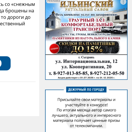
РЕКЛАМА
ась со «снежным
ода брошены на
 то дороги до
щественный