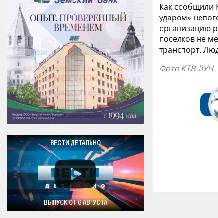
Как сообщили К
ударом» непог
организацию ра
поселков не ме
транспорт. Люд
Фото КТВ-ЛУЧ
ВЕСТИ ДЕТАЛЬНО
ВЫПУСК ОТ 6 АВГУСТА