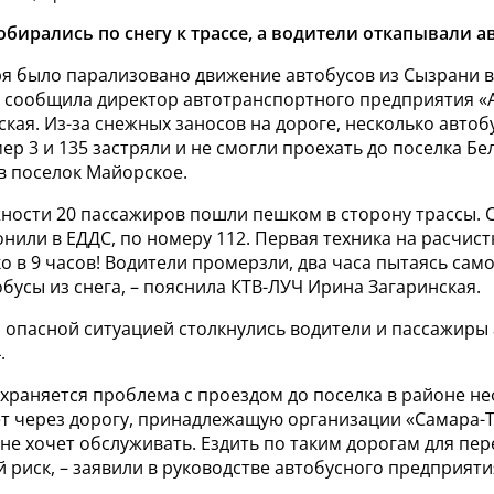
бирались по снегу к трассе, а водители откапывали а
ря было парализовано движение автобусов из Сызрани 
м сообщила директор автотранспортного предприятия «
кая. Из-за снежных заносов на дороге, несколько автоб
р 3 и 135 застряли и не смогли проехать до поселка Бе
в поселок Майорское.
ности 20 пассажиров пошли пешком в сторону трассы. С
нили в ЕДДС, по номеру 112. Первая техника на расчист
о в 9 часов! Водители промерзли, два часа пытаясь сам
бусы из снега, – пояснила КТВ-ЛУЧ Ирина Загаринская.
с опасной ситуацией столкнулись водители и пассажиры
.
храняется проблема с проездом до поселка в районе не
ет через дорогу, принадлежащую организации «Самара-
не хочет обслуживать. Ездить по таким дорогам для пер
 риск, – заявили в руководстве автобусного предприяти