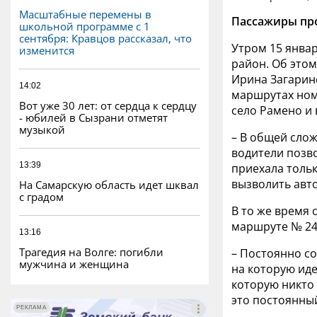
Масштабные перемены в
Пассажиры про
школьной программе с 1
сентября: Кравцов рассказал, что
Утром 15 янва
изменится
район. Об это
Ирина Загаринс
14:02
маршрутах номе
Вот уже 30 лет: от сердца к сердцу
село Рамено и 
- юбилей в Сызрани отметят
музыкой
– В общей слож
водители позво
13:39
приехала тольк
вызволить авто
На Самарскую область идет шквал
с градом
В то же время 
маршруте № 24
13:16
Трагедия на Волге: погибли
– Постоянно со
мужчина и женщина
на которую ид
которую никто 
это постоянный
РЕКЛАМА
РЕКЛАМА