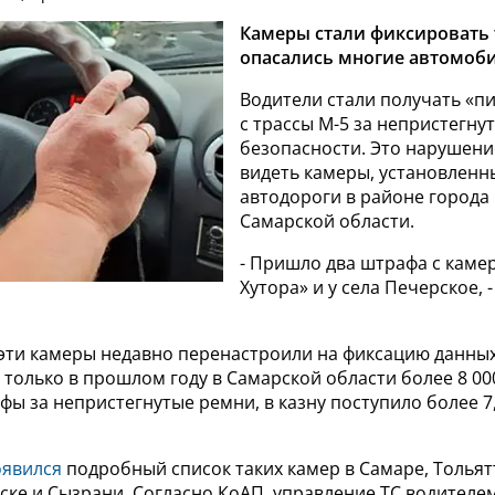
Камеры стали фиксировать т
опасались многие автомоб
Водители стали получать «п
с трассы М-5 за непристегну
безопасности. Это нарушени
видеть камеры, установленн
автодороги в районе города
Самарской области.
- Пришло два штрафа с каме
Хутора» и у села Печерское, 
, эти камеры недавно перенастроили на фиксацию данны
о только в прошлом году в Самарской области более 8 0
ы за непристегнутые ремни, в казну поступило более 7
оявился
подробный список таких камер в Самаре, Тольят
ке и Сызрани. Согласно КоАП, управление ТС водителем