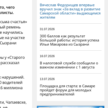
Вячеслав Федорищев впервые
о, чего
вручил знак «За вклад в развитие
илисты.
Самарской области» выдающимся
жителям
исьма счастья»
тый ремень
31.07.2026
е научились
300 баллов как результат
ые на участке
большой работы: история успеха
 Сызрани
Ильи Макарова из Сызрани
16.07.2026
ры у «Старого
- рассказал
В налоговой службе сообщили о
важном изменении с 1 августа
х нарушений.
13.07.2026
00 водителей
Площадка для старта: в Самаре
,6 миллиона
пройдет форум для молодых
предпринимателей
ти, Чапаевске,
, не