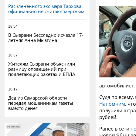
Расчлененного экс-мэра Тархова
официально не считают мертвым
18:54
В Сызрани бесследно исчезла 17-
летняя Анна Мызгина
18:37
Жителям Сызрани объяснили
разницу оповещений при
подлетающих ракетах и БПЛА
автомобилист.
18:17
Судя по всему
Дед из Самарской области
передал мошенникам газеты
Напомним
, чт
вместо денег
получили штраф
рублей.
РЕКЛАМА
РЕКЛАМА
Ранее в сети
п
Новокуйбышевс