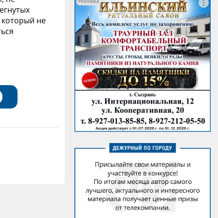
РЕКЛАМА
егнутых
, который не
ться