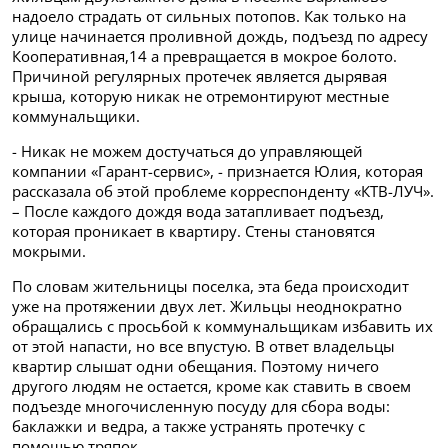
надоело страдать от сильных потопов. Как только на
улице начинается проливной дождь, подъезд по адресу
Кооперативная,14 а превращается в мокрое болото.
Причиной регулярных протечек является дырявая
крыша, которую никак не отремонтируют местные
коммунальщики.
- Никак не можем достучаться до управляющей
компании «Гарант-сервис», - признается Юлия, которая
рассказала об этой проблеме корреспонденту «КТВ-ЛУЧ».
– После каждого дождя вода затапливает подъезд,
которая проникает в квартиру. Стены становятся
мокрыми.
По словам жительницы поселка, эта беда происходит
уже на протяжении двух лет. Жильцы неоднократно
обращались с просьбой к коммунальщикам избавить их
от этой напасти, но все впустую. В ответ владельцы
квартир слышат одни обещания. Поэтому ничего
другого людям не остается, кроме как ставить в своем
подъезде многочисленную посуду для сбора воды:
баклажки и ведра, а также устранять протечку с
помощью тряпок.