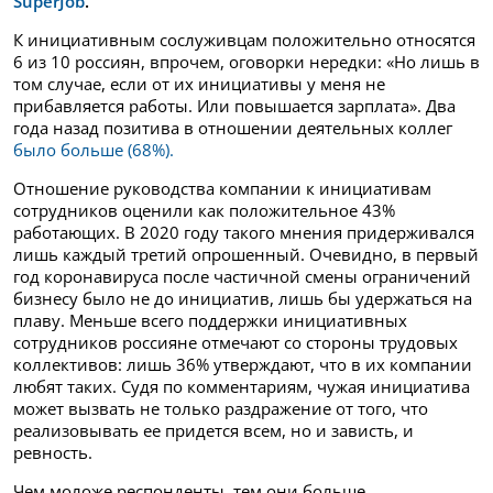
SuperJob
.
К инициативным сослуживцам положительно относятся
6 из 10 россиян, впрочем, оговорки нередки: «Но лишь в
том случае, если от их инициативы у меня не
прибавляется работы. Или повышается зарплата». Два
года назад позитива в отношении деятельных коллег
было больше (68%).
Отношение руководства компании к инициативам
сотрудников оценили как положительное 43%
работающих. В 2020 году такого мнения придерживался
лишь каждый третий опрошенный. Очевидно, в первый
год коронавируса после частичной смены ограничений
бизнесу было не до инициатив, лишь бы удержаться на
плаву. Меньше всего поддержки инициативных
сотрудников россияне отмечают со стороны трудовых
коллективов: лишь 36% утверждают, что в их компании
любят таких. Судя по комментариям, чужая инициатива
может вызвать не только раздражение от того, что
реализовывать ее придется всем, но и зависть, и
ревность.
Чем моложе респонденты, тем они больше