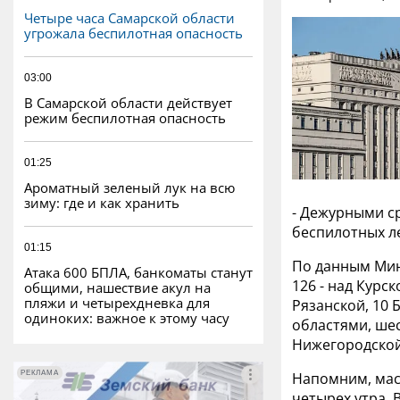
Четыре часа Самарской области
угрожала беспилотная опасность
03:00
В Самарской области действует
режим беспилотная опасность
01:25
Ароматный зеленый лук на всю
зиму: где и как хранить
- Дежурными с
беспилотных л
01:15
По данным Мин
Атака 600 БПЛА, банкоматы станут
126 - над Курск
общими, нашествие акул на
пляжи и четырехдневка для
Рязанской, 10 
одиноких: важное к этому часу
областями, шес
Нижегородской
РЕКЛАМА
РЕКЛАМА
Напомним, мас
четырех утра. 