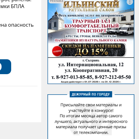
РЕКЛАМА
омки БПЛА
ена опасность