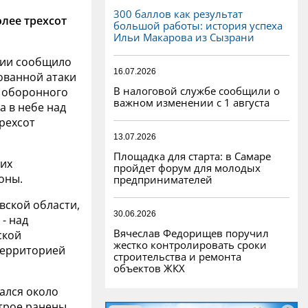
300 баллов как результат
олее трехсот
большой работы: история успеха
Ильи Макарова из Сызрани
сии сообщило
16.07.2026
ованной атаки
В налоговой службе сообщили о
о оборонного
важном изменении с 1 августа
а в небе над
рехсот
13.07.2026
Площадка для старта: в Самаре
ких
пройдет форум для молодых
оны.
предпринимателей
ской области,
30.06.2026
 - над
Вячеслав Федорищев поручил
ской
жестко контролировать сроки
 территорией
строительства и ремонта
объектов ЖКХ
ался около
 трое ранены.