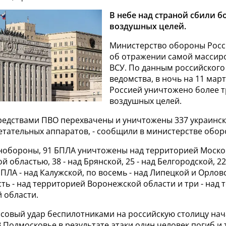
В небе над страной сбили б
воздушных целей.
Министерство обороны Рос
об отражении самой массир
ВСУ. По данным российског
ведомства, в ночь на 11 март
Россией уничтожено более т
воздушных целей.
редствами ПВО перехвачены и уничтожены 337 украинс
етательных аппаратов, - сообщили в министерстве обор
обороны, 91 БПЛА уничтожены над территорией Москов
ой областью, 38 - над Брянской, 25 - над Белгородской, 22
БПЛА - над Калужской, по восемь - над Липецкой и Орлов
ть - над территорией Воронежской области и три - над
 области.
совый удар беспилотниками на российскую столицу нач
В Подмосковье в результате атаки один человек погиб и