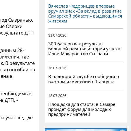
Вячеслав Федорищев впервые
вручил знак «За вклад в развитие
Самарской области» выдающимся
под Сызранью.
жителям
вые Озерки
результате ДТП
31.07.2026
300 баллов как результат
большой работы: история успеха
данным 28-
Ильи Макарова из Сызрани
вижения, где
. В результате
16.07.2026
тся) погибли на
ена в
В налоговой службе сообщили о
важном изменении с 1 августа
т необходимые
13.07.2026
в ДТП, -
Площадка для старта: в Самаре
пройдет форум для молодых
предпринимателей
 участке, где