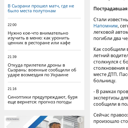
В Сызрани прошел матч, где не
Пострадавшая 
было места полутонам
Стали известн
Напомним
, се
22:00
легковой автом
Нужно кое-что внимательно
изучить в меню: как уронить
погибли два че
ценник в ресторане или кафе
Как сообщили 
летний водител
21:39
столкнулся с б
Откуда прилетели дроны в
столкновения в
Сызрань: военные сообщили об
месте ДТП. Па
ударе возмездия по Украине
больницу.
21:16
- В рамках пр
Синоптики предупреждают, буря
экспертизы для
еще вернется: прогноз погоды
сообщили в по
Сейчас правоох
РЕКЛАМА
РЕКЛАМА
произошло сто