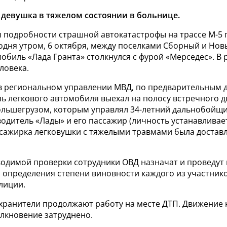
девушка в тяжелом состоянии в больнице.
ы подробности страшной автокатастрофы на трассе М-5 
годня утром, 6 октября, между поселками Сборный и Но
обиль «Лада Гранта» столкнулся с фурой «Мерседес». В 
ловека.
в региональном управлении МВД, по предварительным 
ь легкового автомобиля выехал на полосу встречного д
ольшегрузом, которым управлял 34-летний дальнобойщик
одитель «Лады» и его пассажир (личность устанавливае
ссажирка легковушки с тяжелыми травмами была доставл
оводимой проверки сотрудники ОВД назначат и проведу
 определения степени виновности каждого из участнико
лиции.
ранители продолжают работу на месте ДТП. Движение на
лкновение затруднено.