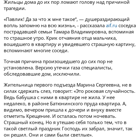
Жильцы дома до их пор ломают голову над причиной
трагедии.
«Павлик! Да за что ж мне такое“, — душераздирающий
вопль запомню на всю жизнь», - рассказала
aif.ru
соседка
пострадавшей семьи Тамара Владимировна, вспоминая
то страшное утро. Крик отчаяния отца мальчика,
вошедшего в квартиру и увидевшего страшную картину,
вспоминают многие соседи.
Точная причина произошедшего до сих пор не
установлена. Версию утечки газа специалисты,
обследовавшие дом, исключили.
Жительница первого подъезда Марина Сергеевна, не в
силах сдержать слез, говорит: «Это роковая случайность.
Ведь бабушка с ними в квартире не жила. У нее
недалеко, в районе Батюнинского пруда квартира. А,
видимо, вечером пришла к дочери и внуку вместе
отметить Крещение. И осталась потом ночевать.
Страшный конец. Но я утешаю себя только тем, что в
такой светлый праздник Господь их забрал, значит, так
он решил. Они и сами были светлые».