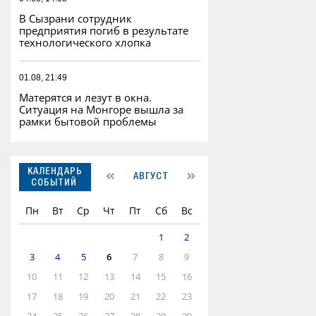
В Сызрани сотрудник
предприятия погиб в результате
технологического хлопка
01.08, 21:49
Матерятся и лезут в окна.
Ситуация на Монгоре вышла за
рамки бытовой проблемы
КАЛЕНДАРЬ
АВГУСТ
СОБЫТИЙ
Пн
Вт
Ср
Чт
Пт
Сб
Вс
1
2
3
4
5
6
7
8
9
10
11
12
13
14
15
16
17
18
19
20
21
22
23