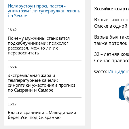
Йеллоустоун просыпается -
Хозяйке квар
уничтожит ли супервулкан жизнь
на Земле
Взрыв самогон
Омске в одной
16:42
Взрыв был так
Почему мужчины становятся
подкаблучниками: психолог
также потолок 
рассказал, можно ли их
перевоспитать
32 – летняя хо
Сейчас правоо
16:24
Фото:
Инцидент
Экстремальная жара и
температурные качели:
синоптики ужесточили прогноз
по Сызрани и Самаре
16:17
Власти сравнили с Мальдивами
берег Усы под Сызранью