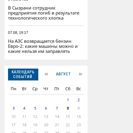
В Сызрани сотрудник
предприятия погиб в результате
технологического хлопка
07.08, 19:17
На АЗС возвращается бензин
Евро‑2: какие машины можно и
какие нельзя им заправлять
КАЛЕНДАРЬ
АВГУСТ
СОБЫТИЙ
Пн
Вт
Ср
Чт
Пт
Сб
Вс
1
2
3
4
5
6
7
8
9
10
11
12
13
14
15
16
17
18
19
20
21
22
23