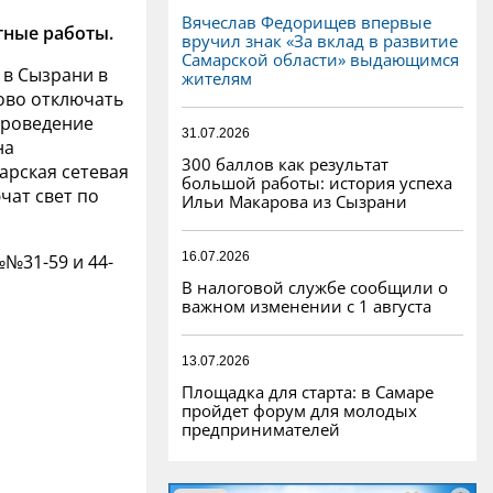
Вячеслав Федорищев впервые
ные работы.
вручил знак «За вклад в развитие
Самарской области» выдающимся
 в Сызрани в
жителям
сово отключать
проведение
31.07.2026
на
300 баллов как результат
арская сетевая
большой работы: история успеха
чат свет по
Ильи Макарова из Сызрани
16.07.2026
№№31-59 и 44-
В налоговой службе сообщили о
важном изменении с 1 августа
13.07.2026
Площадка для старта: в Самаре
пройдет форум для молодых
предпринимателей