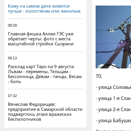
Кому на самом деле живется
лучше - холостякам или женатым
08:28
Главная фишка Аллеи ГЭС уже
обретает черты: фото с места
масштабной стройки Сызрани
08:13
Расклад карт Таро на 9 августа:
Львам - перемены, Тельцам -
70;
бессонница, Девам - танцы, Весам
- боль
- улица Соловь
07:32
- улица 1-я Сл
Вячеслав Федорищев:
предприятие в Самарской области
- улица 2-я Сл
подверглось атаке вражеских
беспилотников
- улица Бабушк