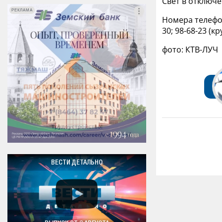
Свет в отключ
РЕКЛАМА
РЕКЛАМА
Номера телефон
30; 98-68-23 (к
фото: КТВ-ЛУЧ
ВЕСТИ ДЕТАЛЬНО