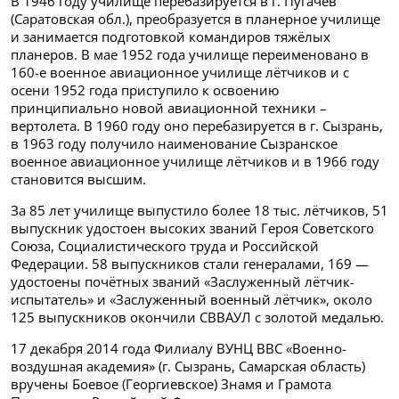
В 1946 году училище перебазируется в г. Пугачёв
(Саратовская обл.), преобразуется в планерное училище
и занимается подготовкой командиров тяжёлых
планеров. В мае 1952 года училище переименовано в
160-е военное авиационное училище лётчиков и с
осени 1952 года приступило к освоению
принципиально новой авиационной техники –
вертолета. В 1960 году оно перебазируется в г. Сызрань,
в 1963 году получило наименование Сызранское
военное авиационное училище лётчиков и в 1966 году
становится высшим.
За 85 лет училище выпустило более 18 тыс. лётчиков, 51
выпускник удостоен высоких званий Героя Советского
Союза, Социалистического труда и Российской
Федерации. 58 выпускников стали генералами, 169 —
удостоены почётных званий «Заслуженный лётчик-
испытатель» и «Заслуженный военный лётчик», около
125 выпускников окончили СВВАУЛ с золотой медалью.
17 декабря 2014 года Филиалу ВУНЦ ВВС «Военно-
воздушная академия» (г. Сызрань, Самарская область)
вручены Боевое (Георгиевское) Знамя и Грамота