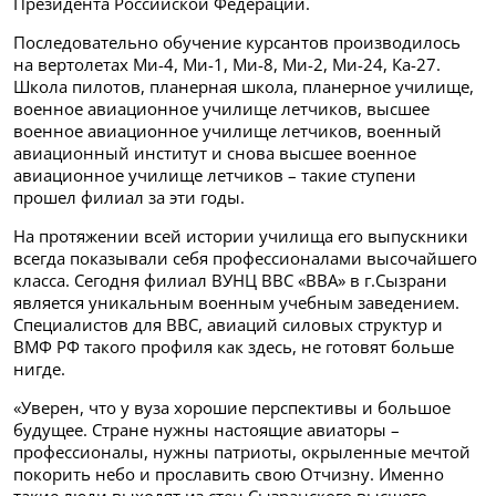
Президента Российской Федерации.
Последовательно обучение курсантов производилось
на вертолетах Ми-4, Ми-1, Ми-8, Ми-2, Ми-24, Ка-27.
Школа пилотов, планерная школа, планерное училище,
военное авиационное училище летчиков, высшее
военное авиационное училище летчиков, военный
авиационный институт и снова высшее военное
авиационное училище летчиков – такие ступени
прошел филиал за эти годы.
На протяжении всей истории училища его выпускники
всегда показывали себя профессионалами высочайшего
класса. Сегодня филиал ВУНЦ ВВС «ВВА» в г.Сызрани
является уникальным военным учебным заведением.
Специалистов для ВВС, авиаций силовых структур и
ВМФ РФ такого профиля как здесь, не готовят больше
нигде.
«Уверен, что у вуза хорошие перспективы и большое
будущее. Стране нужны настоящие авиаторы –
профессионалы, нужны патриоты, окрыленные мечтой
покорить небо и прославить свою Отчизну. Именно
такие люди выходят из стен Сызранского высшего