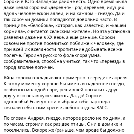
Сороки в Юго-Западном районе есть. Одно время была
даже целая сорочья «деревня» - ряд деревьев, идущих
вдоль человеческой аллеи, и на каждом – гнездо. Да и
так сорочьи домики попадаются довольно часто. В
принципе, «белобока», которая, как известно, и «кашей
кормила», считается сельским жителем. Но эта установка
развеяна даже не в XX веке, а еще раньше. Сороки
совсем не против поселиться поближе к человеку, где
при всей их всеядности пропитание добывать все же
полегче. Героиня русского фольклора умна,
сообразительна, способна учиться, так что «переезд» в
город вполне логичен.
Яйца сороки откладывают примерно в середине апреля.
К этому моменту хорошо бы иметь и надежное гнездо,
особенно молодой паре, решившей посвятить друг
другу всю оставшуюся жизнь. Да, да! Сороки –
однолюбы! Если уж они выбрали себе партнера –
связали себя с ним крепче любого отдела ЗАГС.
По словам Андрея, гнездо, которое росло не по дням, а
по часам, строили как раз две птицы. Они в домике и
поселились. Вскоре же (раньше, чем вроде бы должно,