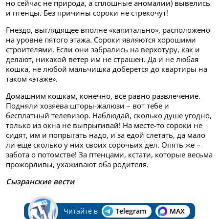
но сейчас не природа, а сплошные аномалии) вывелись
и птенцы. Без причины сороки не стрекочут!
Гнездо, выглядящее вполне «капитально», расположено
на уровне пятого этажа. Сороки являются хорошими
строителями. Если они забрались на верхотуру, как и
делают, никакой ветер им не страшен. Да и не любая
кошка, не любой мальчишка доберется до квартиры на
таком «этаже».
Домашним кошкам, конечно, все равно развлечение.
Подняли хозяева шторы-жалюзи – вот тебе и
бесплатный телевизор. Наблюдай, сколько душе угодно,
только из окна не выпрыгивай! На месте-то сороки не
сидят, им и попрыгать надо, и за едой слетать, да мало
ли еще сколько у них своих сорочьих дел. Опять же –
забота о потомстве! За птенцами, кстати, которые весьма
прожорливы, ухаживают оба родителя.
Сызранские вести
Читайте в
Telegram
MAX