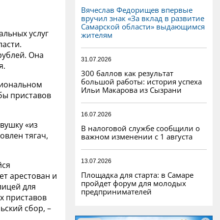
Вячеслав Федорищев впервые
вручил знак «За вклад в развитие
Самарской области» выдающимся
альных услуг
жителям
ласти.
рублей. Она
31.07.2026
я.
300 баллов как результат
большой работы: история успеха
гиональном
Ильи Макарова из Сызрани
жбы приставов
16.07.2026
вушку «из
В налоговой службе сообщили о
овлен тягач,
важном изменении с 1 августа
13.07.2026
йся
Площадка для старта: в Самаре
ет арестован и
пройдет форум для молодых
лицей для
предпринимателей
х приставов
ьский сбор, –