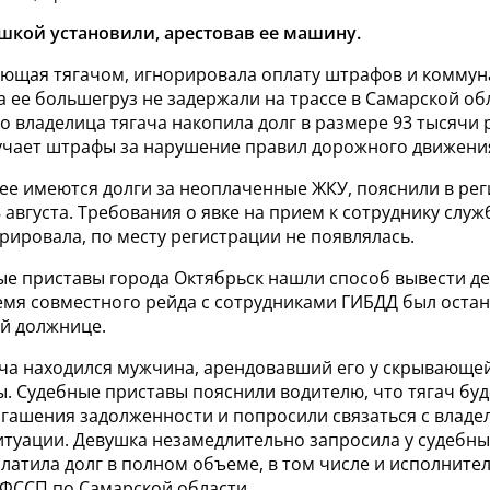
ушкой установили, арестовав ее машину.
еющая тягачом, игнорировала оплату штрафов и коммун
ка ее большегруз не задержали на трассе в Самарской об
о владелица тягача накопила долг в размере 93 тысячи 
учает штрафы за нарушение правил дорожного движени
нее имеются долги за неоплаченные ЖКУ, пояснили в ре
 августа. Требования о явке на прием к сотруднику слу
ировала, по месту регистрации не появлялась.
ые приставы города Октябрьск нашли способ вывести де
емя совместного рейда с сотрудниками ГИБДД был остан
й должнице.
гача находился мужчина, арендовавший его у скрывающе
. Судебные приставы пояснили водителю, что тягач буд
огашения задолженности и попросили связаться с владе
итуации. Девушка незамедлительно запросила у судебны
латила долг в полном объеме, в том числе и исполнител
 ФССП по Самарской области.