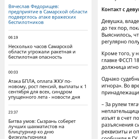
Вячеслав Федорищев:
Контакт с дев
предприятие в Самарской области
подверглось атаке вражеских
Девушка, влад
беспилотников
до тех пор, по
Выяснилось, чт
06:19
регулярно пол
Несколько часов Самарской
области угрожали ракетная и
Кроме того, у 
беспилотная опасность
главке ФССП 18
должница игнор
00:03
Однако судебн
Атака БПЛА, оплата ЖКУ по-
игнора». Во вр
новому, рост пенсий, выплаты к 1
сентября для всех, синдром
принадлежащи
упущенного лета - новости дня
– За рулем тя
неплательщицы
23:37
изъят в счет п
Битва умов: Сызрань соберет
разъяснения с
лучших шахматистов на
реквизиты и оп
блицтурнир ко дню
физкультурника
сообщили в ГУ