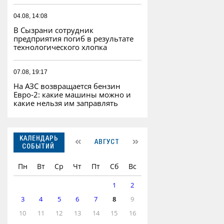
04.08, 14:08
В Сызрани сотрудник
предприятия погиб в результате
технологического хлопка
07.08, 19:17
На АЗС возвращается бензин
Евро‑2: какие машины можно и
какие нельзя им заправлять
КАЛЕНДАРЬ
АВГУСТ
СОБЫТИЙ
Пн
Вт
Ср
Чт
Пт
Сб
Вс
1
2
3
4
5
6
7
8
9
10
11
12
13
14
15
16