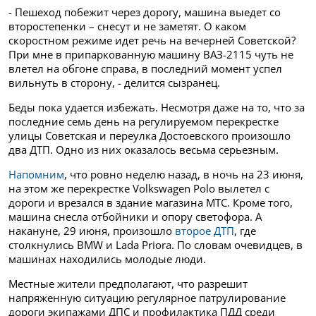
- Пешеход побежит через дорогу, машина выедет со
второстепенки – снесут и не заметят. О каком
скоростном режиме идет речь на вечерней Советской?
При мне в припаркованную машину ВАЗ-2115 чуть не
влетел на обгоне справа, в последний момент успел
вильнуть в сторону, - делится сызранец.
Беды пока удается избежать. Несмотря даже на то, что за
последние семь день на регулируемом перекрестке
улицы Советская и переулка Достоевского произошло
два ДТП. Одно из них оказалось весьма серьезным.
Напомним
, что ровно неделю назад, в ночь на 23 июня,
на этом же перекрестке Volkswagen Polo вылетел с
дороги и врезался в здание магазина МТС. Кроме того,
машина снесла отбойники и опору светофора. А
накануне, 29 июня, произошло
второе ДТП
, где
столкнулись BMW и Lada Priora. По словам очевидцев, в
машинах находились молодые люди.
Местные жители предполагают, что разрешит
напряженную ситуацию регулярное патрулирование
дороги экипажами ДПС и профилактика ПДД среди