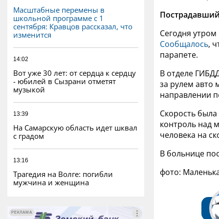
Масштабные перемены в
Пострадавший 
школьной программе с 1
сентября: Кравцов рассказал, что
Сегодня утром 
изменится
Сообщалось
, 
парапете.
14:02
Вот уже 30 лет: от сердца к сердцу
В отделе ГИБДД
- юбилей в Сызрани отметят
за рулем авто 
музыкой
направлении п
Скорость была 
13:39
контроль над 
На Самарскую область идет шквал
человека на ск
с градом
В больнице по
13:16
фото: Маленьк
Трагедия на Волге: погибли
мужчина и женщина
РЕКЛАМА
РЕКЛАМА