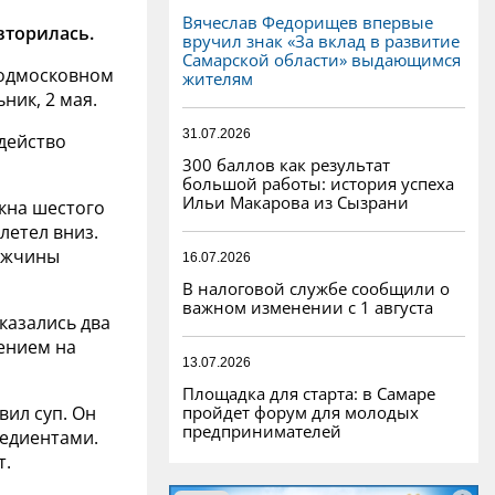
Вячеслав Федорищев впервые
вторилась.
вручил знак «За вклад в развитие
Самарской области» выдающимся
подмосковном
жителям
ник, 2 мая.
31.07.2026
действо
300 баллов как результат
большой работы: история успеха
Ильи Макарова из Сызрани
окна шестого
летел вниз.
мужчины
16.07.2026
В налоговой службе сообщили о
важном изменении с 1 августа
казались два
рением на
13.07.2026
Площадка для старта: в Самаре
пройдет форум для молодых
вил суп. Он
предпринимателей
редиентами.
т.