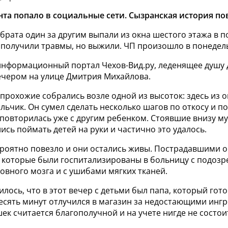
та попало в социальные сети. Сызранская история по
брата один за другим выпали из окна шестого этажа в 
 получили травмы, но выжили. ЧП произошло в понедель
нформационный портал Чехов-Вид.ру, леденящее душу 
ечером на улице Дмитрия Михайлова.
 прохожие
собрались возле одной из высоток: здесь из 
льчик. Он сумел сделать несколько шагов по откосу и по
 повторилась уже с другим ребенком. Стоявшие внизу 
ись поймать детей на руки и частично это удалось.
оятно повезло и они остались живы.
Пострадавшими о
т, которые были госпитализированы в больницу с подоз
овного мозга и с ушибами мягких тканей.
лось, что в этот вечер с детьми был папа, который гото
десять минут отлучился в магазин за недостающими инг
к считается благополучной и на учете нигде не состои