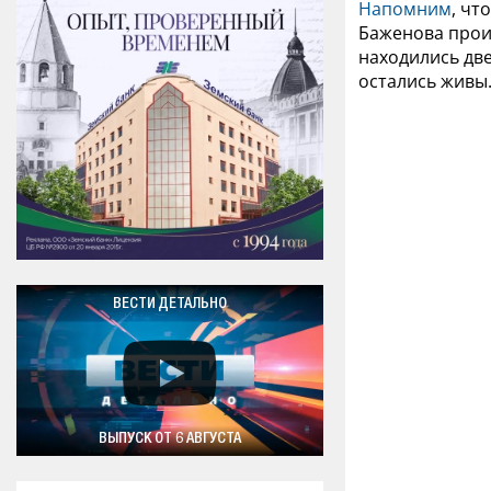
Напомним
, чт
Баженова произ
находились две
остались живы
ВЕСТИ ДЕТАЛЬНО
ВЫПУСК ОТ 6 АВГУСТА