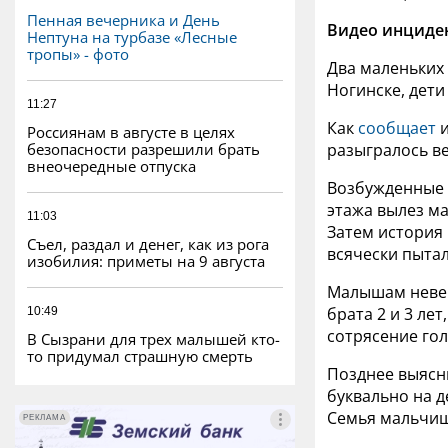
Пенная вечерника и День
Видео инциден
Нептуна на турбазе «Лесные
тропы» - фото
Два маленьких 
Ногинске, дети
11:27
Как
сообщает
и
Россиянам в августе в целях
безопасности разрешили брать
разыгралось в
внеочередные отпуска
Возбужденные
этажа вылез ма
11:03
Затем история
Съел, раздал и денег, как из рога
всячески пытал
изобилия: приметы на 9 августа
Малышам невер
брата 2 и 3 ле
10:49
сотрясение гол
В Сызрани для трех малышей кто-
то придумал страшную смерть
Позднее выясни
буквально на 
Семья мальчише
РЕКЛАМА
РЕКЛАМА