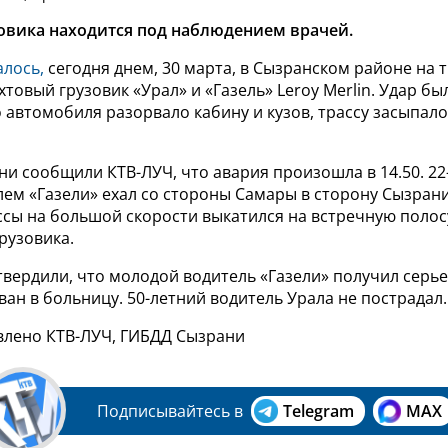
овика находится под наблюдением врачей.
лось,
сегодня днем, 30 марта, в Сызранском районе на т
хтовый грузовик «Урал» и «Газель» Leroy Merlin.
Удар был
о автомобиля разорвало кабину и кузов, трассу засыпал
и сообщили КТВ-ЛУЧ, что авария произошла в 14.50. 22
лем «Газели» ехал со стороны Самары в сторону Сызрани
ссы на большой скорости выкатился на встречную полос
рузовика.
твердили, что молодой водитель «Газели» получил серь
ан в больницу. 50-летний водитель Урала не пострадал.
влено КТВ-ЛУЧ, ГИБДД Сызрани
Подписывайтесь в
Telegram
MAX