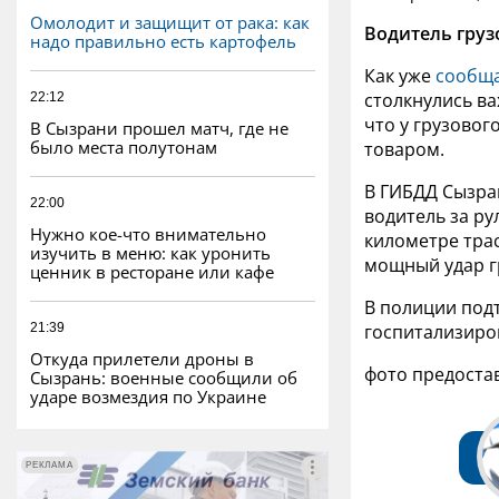
Омолодит и защищит от рака: как
Водитель груз
надо правильно есть картофель
Как уже
сообща
столкнулись
ва
22:12
что у грузовог
В Сызрани прошел матч, где не
было места полутонам
товаром.
В ГИБДД Сызран
22:00
водитель за ру
Нужно кое-что внимательно
километре тра
изучить в меню: как уронить
мощный удар г
ценник в ресторане или кафе
В полиции под
21:39
госпитализиров
Откуда прилетели дроны в
фото предоста
Сызрань: военные сообщили об
ударе возмездия по Украине
РЕКЛАМА
РЕКЛАМА